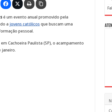
Fa
s
é um evento anual promovido pela
ado a
jovens católicos
que buscam uma
Aten
sformação pessoal.
 em Cachoeira Paulista (SP), o acampamento
 janeiro.
N
C