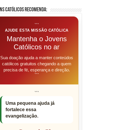
ns Católicos Recomenda:
```
AJUDE ESTA MISSÃO CATÓLICA
Mantenha o Jovens
Católicos no ar
Sua doação ajuda a manter conteúdos
católicos gratuitos chegando a quem
precisa de fé, esperança e direção.
```
```
Uma pequena ajuda já
fortalece essa
evangelização.