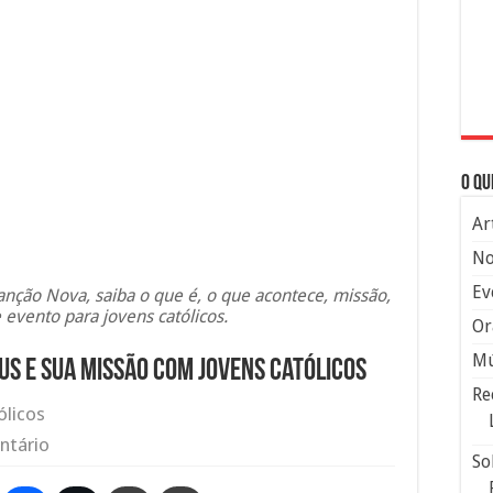
O qu
Ar
No
Ev
ção Nova, saiba o que é, o que acontece, missão,
 evento para jovens católicos.
Or
Mú
s e sua missão com jovens católicos
Re
ólicos
ntário
So