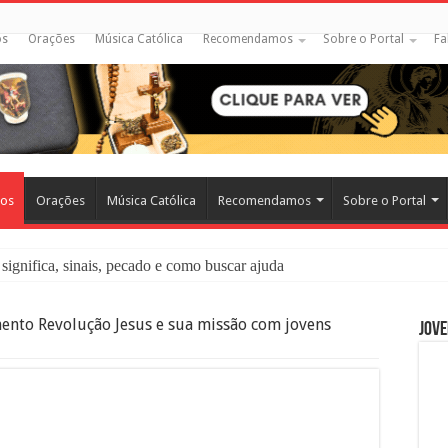
os
Orações
Música Católica
Recomendamos
Sobre o Portal
Fa
cos
Orações
Música Católica
Recomendamos
Sobre o Portal
significa, sinais, pecado e como buscar ajuda
liação: O Que É e Como Fazer uma Boa Confissão
nto Revolução Jesus e sua missão com jovens
Jove
 – Seu Reino Não Terá Fim: O Documentário Que Vai Tocar os Católi
 Bíblia e a Igreja Católica Ensinam Sobre Eles?
o Deve Ajudar Segundo a Bíblia