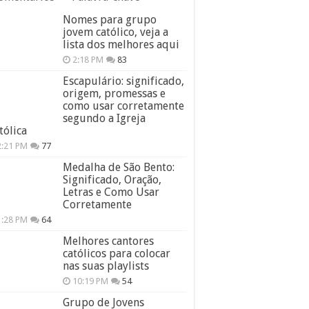
Nomes para grupo
jovem católico, veja a
lista dos melhores aqui
2:18 PM
83
Escapulário: significado,
origem, promessas e
como usar corretamente
segundo a Igreja
tólica
2:21 PM
77
Medalha de São Bento:
Significado, Oração,
Letras e Como Usar
Corretamente
1:28 PM
64
Melhores cantores
católicos para colocar
nas suas playlists
10:19 PM
54
Grupo de Jovens