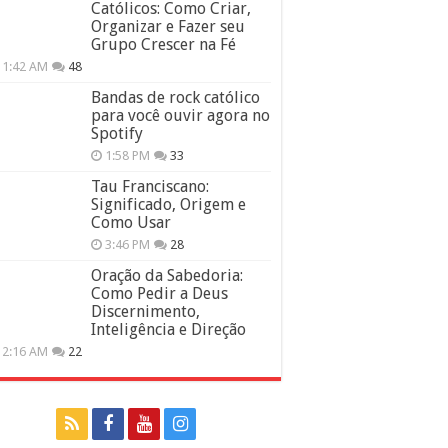
Católicos: Como Criar,
Organizar e Fazer seu
Grupo Crescer na Fé
11:42 AM
48
Bandas de rock católico
para você ouvir agora no
Spotify
1:58 PM
33
Tau Franciscano:
Significado, Origem e
Como Usar
3:46 PM
28
Oração da Sabedoria:
Como Pedir a Deus
Discernimento,
Inteligência e Direção
12:16 AM
22