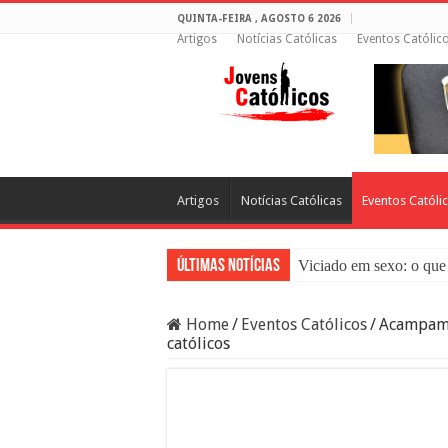
QUINTA-FEIRA , AGOSTO 6 2026
Artigos
Notícias Católicas
Eventos Católic
Artigos
Notícias Católicas
Eventos Católi
Últimas Notícias
Viciado em sexo: o que 
Sacramento da Reconci
Home
/
Eventos Católicos
/
Acampame
Filme Sagrado Coração
católicos
Falsos Amigos: O Que a
8 Pessoas Que Você Nã