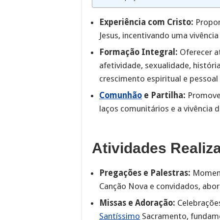
Experiência com Cristo:
Propor
Jesus, incentivando uma vivência
Formação Integral:
Oferecer a
afetividade, sexualidade, históri
crescimento espiritual e pessoal
Comunhão
e Partilha:
Promover
laços comunitários e a vivência 
Atividades Realiz
Pregações e Palestras:
Momento
Canção Nova e convidados, abor
Missas e Adoração:
Celebraçõe
Santíssimo
Sacramento, fundamen