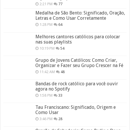
2:21 PM
77
Medalha de São Bento: Significado, Oração,
Letras e Como Usar Corretamente
1:28 PM
64
Melhores cantores católicos para colocar
nas suas playlists
10:19 PM
54
Grupo de Jovens Católicos: Como Criar,
Organizar e Fazer seu Grupo Crescer na Fé
11:42 AM
48
Bandas de rock católico para você ouvir
agora no Spotify
1:58 PM
33
Tau Franciscano: Significado, Origem e
Como Usar
3:46 PM
28