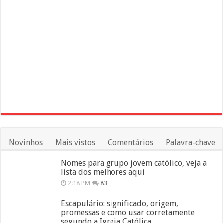
Novinhos
Mais vistos
Comentários
Palavra-chave
Nomes para grupo jovem católico, veja a
lista dos melhores aqui
2:18 PM
83
Escapulário: significado, origem,
promessas e como usar corretamente
segundo a Igreja Católica