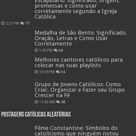
Escapulário: significado, origem,
promessas e como usar
corretamente segundo a Igreja
Católica
2:21 PM
77
Medalha de São Bento: Significado,
Oração, Letras e Como Usar
Corretamente
1:28 PM
64
Melhores cantores católicos para
colocar nas suas playlists
10:19 PM
54
Grupo de Jovens Católicos: Como
Criar, Organizar e Fazer seu Grupo
Crescer na Fé
11:42 AM
48
Postagens católicas aleatórias
Filme Constantine: Símbolos do
catolicismo que ninguém notou