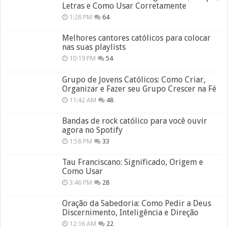
Letras e Como Usar Corretamente
1:28 PM
64
Melhores cantores católicos para colocar
nas suas playlists
10:19 PM
54
Grupo de Jovens Católicos: Como Criar,
Organizar e Fazer seu Grupo Crescer na Fé
11:42 AM
48
Bandas de rock católico para você ouvir
agora no Spotify
1:58 PM
33
Tau Franciscano: Significado, Origem e
Como Usar
3:46 PM
28
Oração da Sabedoria: Como Pedir a Deus
Discernimento, Inteligência e Direção
12:16 AM
22