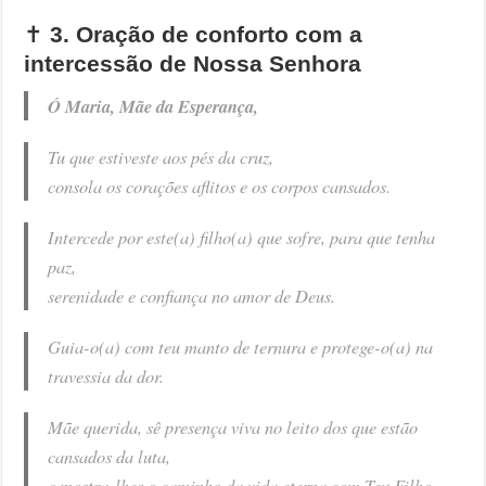
✝️
3. Oração de conforto com a
intercessão de Nossa Senhora
Ó Maria, Mãe da Esperança,
Tu que estiveste aos pés da cruz,
consola os corações aflitos e os corpos cansados.
Intercede por este(a) filho(a) que sofre, para que tenha
paz,
serenidade e confiança no amor de Deus.
Guia-o(a) com teu manto de ternura e protege-o(a) na
travessia da dor.
Mãe querida, sê presença viva no leito dos que estão
cansados da luta,
e mostra-lhes o caminho da vida eterna com Teu Filho