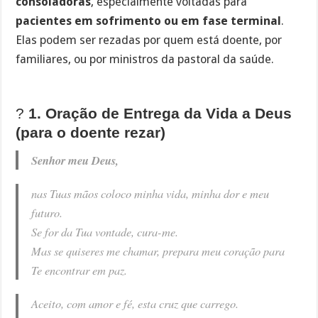
consoladoras
, especialmente voltadas para
pacientes em sofrimento ou em fase terminal
.
Elas podem ser rezadas por quem está doente, por
familiares, ou por ministros da pastoral da saúde.
?
1. Oração de Entrega da Vida a Deus
(para o doente rezar)
Senhor meu Deus,
nas Tuas mãos coloco minha vida, minha dor e meu
futuro.
Se for da Tua vontade, cura-me.
Mas se quiseres me chamar, prepara meu coração para
Te encontrar em paz.
Aceito, com amor e fé, esta cruz que carrego.