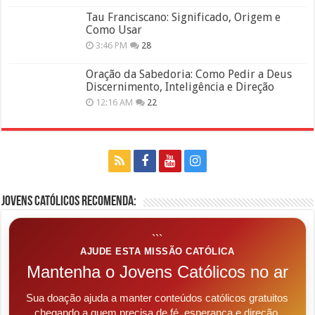
Tau Franciscano: Significado, Origem e
Como Usar
3:46 PM
28
Oração da Sabedoria: Como Pedir a Deus
Discernimento, Inteligência e Direção
12:16 AM
22
Jovens Católicos Recomenda:
```
AJUDE ESTA MISSÃO CATÓLICA
Mantenha o Jovens Católicos no ar
Sua doação ajuda a manter conteúdos católicos gratuitos
chegando a quem precisa de fé, esperança e direção.