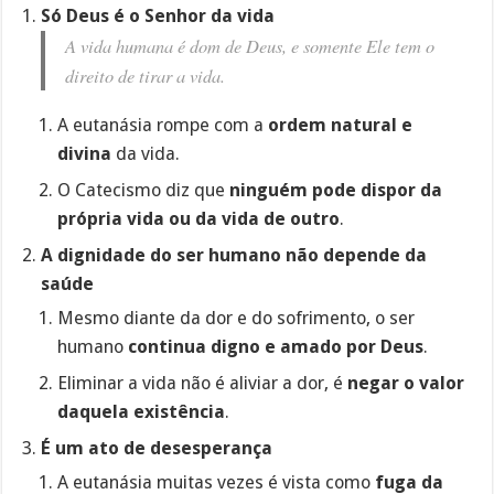
Só Deus é o Senhor da vida
A vida humana é dom de Deus, e somente Ele tem o
direito de tirar a vida.
A eutanásia rompe com a
ordem natural e
divina
da vida.
O Catecismo diz que
ninguém pode dispor da
própria vida ou da vida de outro
.
A dignidade do ser humano não depende da
saúde
Mesmo diante da dor e do sofrimento, o ser
humano
continua digno e amado por Deus
.
Eliminar a vida não é aliviar a dor, é
negar o valor
daquela existência
.
É um ato de desesperança
A eutanásia muitas vezes é vista como
fuga da