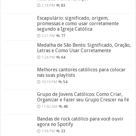
2:18 PM
83
Escapulário: significado, origem,
promessas e como usar corretamente
segundo a Igreja Católica
2:21 PM
77
Medalha de São Bento: Significado, Oração,
Letras e Como Usar Corretamente
1:28 PM
64
Melhores cantores católicos para colocar
nas suas playlists
10:19 PM
54
Grupo de Jovens Católicos: Como Criar,
Organizar e Fazer seu Grupo Crescer na Fé
11:42 AM
48
Bandas de rock católico para você ouvir
agora no Spotify
1:58 PM
33