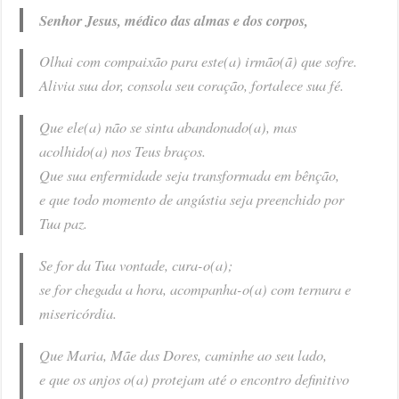
Senhor Jesus, médico das almas e dos corpos,
Olhai com compaixão para este(a) irmão(ã) que sofre.
Alivia sua dor, consola seu coração, fortalece sua fé.
Que ele(a) não se sinta abandonado(a), mas
acolhido(a) nos Teus braços.
Que sua enfermidade seja transformada em bênção,
e que todo momento de angústia seja preenchido por
Tua paz.
Se for da Tua vontade, cura-o(a);
se for chegada a hora, acompanha-o(a) com ternura e
misericórdia.
Que Maria, Mãe das Dores, caminhe ao seu lado,
e que os anjos o(a) protejam até o encontro definitivo