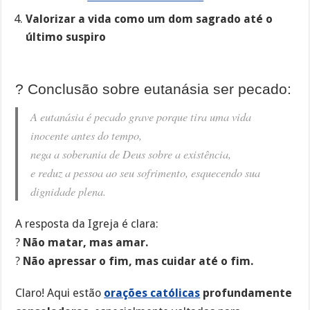
Valorizar a vida como um dom sagrado até o
último suspiro
? Conclusão sobre eutanásia ser pecado:
A eutanásia é pecado grave porque tira uma vida
inocente antes do tempo,
nega a soberania de Deus sobre a existência,
e reduz a pessoa ao seu sofrimento, esquecendo sua
dignidade plena.
A resposta da Igreja é clara:
?
Não matar, mas amar.
?
Não apressar o fim, mas cuidar até o fim.
Claro! Aqui estão
orações católicas
profundamente