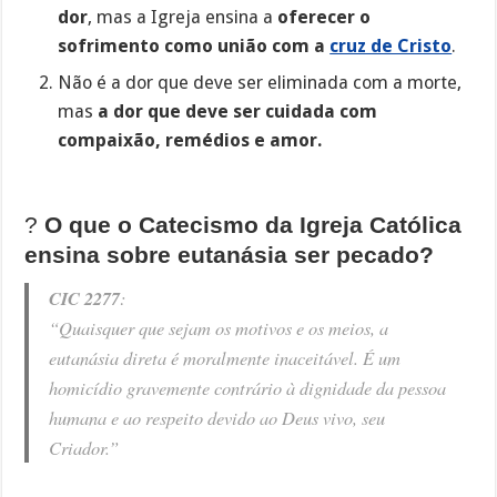
dor
, mas a Igreja ensina a
oferecer o
sofrimento como união com a
cruz de Cristo
.
Não é a dor que deve ser eliminada com a morte,
mas
a dor que deve ser cuidada com
compaixão, remédios e amor.
?
O que o Catecismo da Igreja Católica
ensina sobre eutanásia ser pecado?
CIC 2277
:
“Quaisquer que sejam os motivos e os meios, a
eutanásia direta é moralmente inaceitável. É um
homicídio gravemente contrário à dignidade da pessoa
humana e ao respeito devido ao Deus vivo, seu
Criador.”