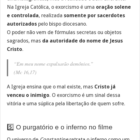
Na Igreja Católica, o exorcismo é uma
oração solene
e controlada
, realizada
somente por sacerdotes
autorizados
pelo bispo diocesano.
O poder não vem de fórmulas secretas ou objetos
sagrados, mas
da autoridade do nome de Jesus
Cristo
.
“Em meu nome expulsarão demônios.”
(Mc 16,17)
A Igreja ensina que o mal existe, mas
Cristo já
venceu o inimigo
. O exorcismo é um sinal dessa
vitória e uma súplica pela libertação de quem sofre.
5️⃣ O purgatório e o inferno no filme
O universo de
Constantine
retrata o inferno como um