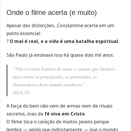
Onde o filme acerta (e muito)
Apesar das distorções,
Constantine
acerta em um
ponto essencial:
?
O mal é real, e a vida é uma batalha espiritual.
São Paulo já ensinava isso há quase dois mil anos:
“Não é contra homens de carne e sangue que lutamos,
mas contra os principados, as potestades, os
dominadores deste mundo tenebroso.”
(Ef 6,12)
A força do bem não vem de armas nem de rituais
secretos, mas da
fé viva em Cristo
.
O filme toca o coração de muitos jovens porque
lembra — ainda que indiretamente — que o mundo