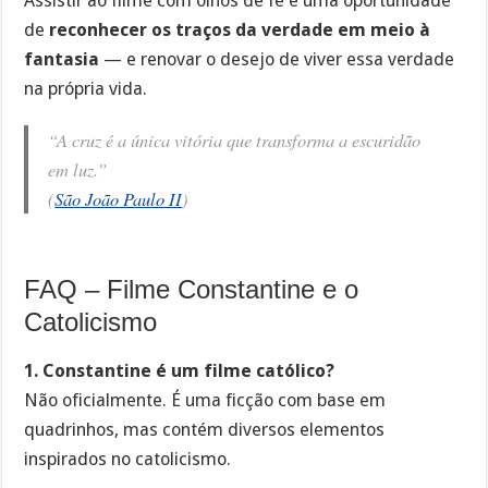
Assistir ao filme com olhos de fé é uma oportunidade
de
reconhecer os traços da verdade em meio à
fantasia
— e renovar o desejo de viver essa verdade
na própria vida.
“A cruz é a única vitória que transforma a escuridão
em luz.”
(
São João Paulo II
)
FAQ – Filme Constantine e o
Catolicismo
1. Constantine é um filme católico?
Não oficialmente. É uma ficção com base em
quadrinhos, mas contém diversos elementos
inspirados no catolicismo.