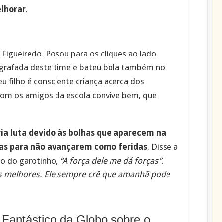
lhorar
.
a Figueiredo. Posou para os cliques ao lado
tografada deste time e bateu bola também no
u filho é consciente criança acerca dos
com os amigos da escola convive bem, que
ria luta devido às bolhas que aparecem na
das para não avançarem como feridas
. Disse a
ão do garotinho,
“A força dele me dá forças”
.
as melhores. Ele sempre crê que amanhã pode
 Fantástico da Globo sobre o