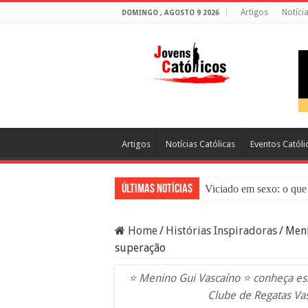
Artigos
Notíci
DOMINGO , AGOSTO 9 2026
Artigos
Notícias Católicas
Eventos Católi
Últimas Notícias
Viciado em sexo: o que 
Sacramento da Reconci
Home
/
Histórias Inspiradoras
/
Meni
Filme Sagrado Coração
superação
Falsos Amigos: O Que a
⭐ Menino Gui Vascaíno ⭐ conheça essa
8 Pessoas Que Você Nã
Clube de Regatas Va