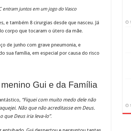
C entram juntos em um jogo do Vasco
es, e também 8 cirurgias desde que nasceu. Já
do corpo que tocaram o útero da mãe.
eço de junho com grave pneumonia, e
o sua família, em especial por causa do risco
menino Gui e da Família
antástico,
“Fiquei com muito medo dele não
aquejei. Não que não acreditasse em Deus.
que Deus iria leva-lo”
.
ar entubado, Gui despertou e perguntou tantas