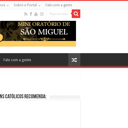
mos
Sobre o Portal
Fale com a gente
Fale com a gente
ns Católicos Recomenda:
cos no Cinema