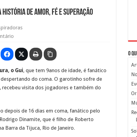
 história de amor, fé e superação
spiradoras
ntário
O qu
Ar
ra, o Gui
, que tem 9anos de idade, é fanático
No
t despertando do coma. O garotinho sofre de
Ev
, recebeu visita dos jogadores e também do
Or
Mú
o depois de 16 dias em coma, fanático pelo
Re
 Rodrigo Dinamite, que é filho de Roberto
a Barra da Tijuca, Rio de Janeiro.
So