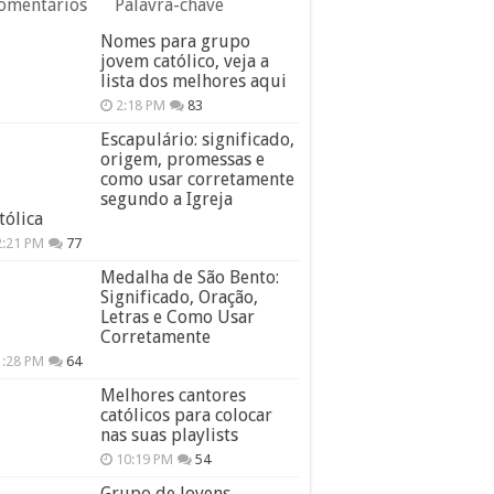
omentários
Palavra-chave
Nomes para grupo
jovem católico, veja a
lista dos melhores aqui
2:18 PM
83
Escapulário: significado,
origem, promessas e
como usar corretamente
segundo a Igreja
tólica
2:21 PM
77
Medalha de São Bento:
Significado, Oração,
Letras e Como Usar
Corretamente
1:28 PM
64
Melhores cantores
católicos para colocar
nas suas playlists
10:19 PM
54
Grupo de Jovens