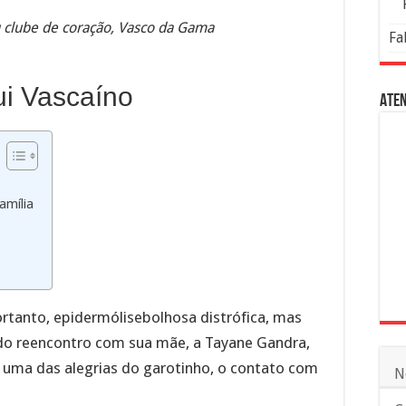
 clube de coração, Vasco da Gama
Fa
i Vascaíno
Aten
amília
ortanto, epidermólisebolhosa distrófica, mas
o reencontro com sua mãe, a Tayane Gandra,
 uma das alegrias do garotinho, o contato com
N