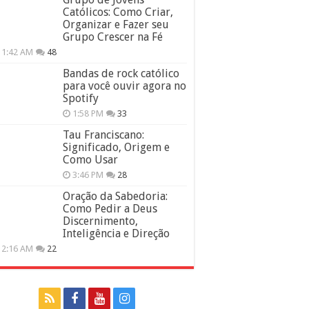
Católicos: Como Criar,
Organizar e Fazer seu
Grupo Crescer na Fé
11:42 AM
48
Bandas de rock católico
para você ouvir agora no
Spotify
1:58 PM
33
Tau Franciscano:
Significado, Origem e
Como Usar
3:46 PM
28
Oração da Sabedoria:
Como Pedir a Deus
Discernimento,
Inteligência e Direção
12:16 AM
22