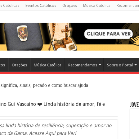
as Católicas
Eventos Católicos
Orações
Música Católica
Recomenda
cos
Orações
Música Católica
Recomendamos
Sobre o Portal
significa, sinais, pecado e como buscar ajuda
liação: O Que É e Como Fazer uma Boa Confissão
no Gui Vascaíno ❤️ Linda história de amor, fé e
Jove
 – Seu Reino Não Terá Fim: O Documentário Que Vai Tocar os Católi
 Bíblia e a Igreja Católica Ensinam Sobre Eles?
 linda história de resiliência, superação e amor ao
o Deve Ajudar Segundo a Bíblia
sco da Gama. Acesse Aqui para Ver!