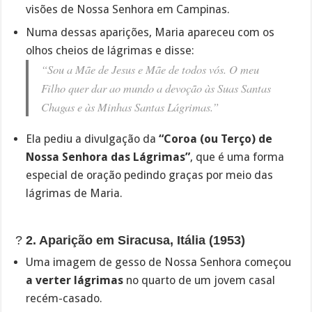
visões de Nossa Senhora em Campinas.
Numa dessas aparições, Maria apareceu com os
olhos cheios de lágrimas e disse:
“Sou a Mãe de Jesus e Mãe de todos vós. O meu
Filho quer dar ao mundo a devoção às Suas Santas
Chagas e às Minhas Santas Lágrimas.”
Ela pediu a divulgação da
“Coroa (ou Terço) de
Nossa Senhora das Lágrimas”
, que é uma forma
especial de oração pedindo graças por meio das
lágrimas de Maria.
?️
2. Aparição em Siracusa, Itália (1953)
Uma imagem de gesso de Nossa Senhora começou
a verter lágrimas
no quarto de um jovem casal
recém-casado.