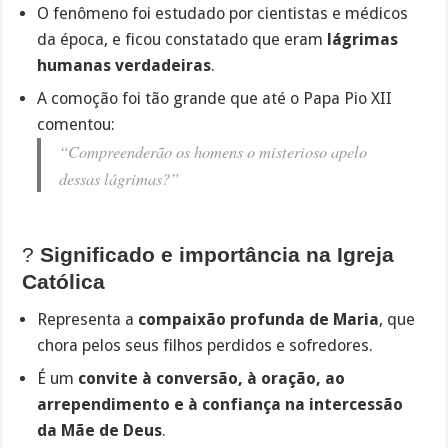
O fenômeno foi estudado por cientistas e médicos
da época, e ficou constatado que eram
lágrimas
humanas verdadeiras
.
A comoção foi tão grande que até o Papa Pio XII
comentou:
“Compreenderão os homens o misterioso apelo
dessas lágrimas?”
?
Significado e importância na Igreja
Católica
Representa a
compaixão profunda de Maria
, que
chora pelos seus filhos perdidos e sofredores.
É um
convite à conversão, à oração, ao
arrependimento e à confiança na intercessão
da Mãe de Deus
.