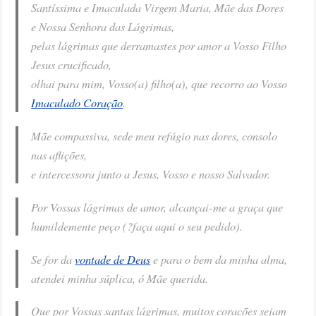
Santíssima e Imaculada Virgem Maria, Mãe das Dores
e Nossa Senhora das Lágrimas,
pelas lágrimas que derramastes por amor a Vosso Filho
Jesus crucificado,
olhai para mim, Vosso(a) filho(a), que recorro ao Vosso
Imaculado Coração
.
Mãe compassiva, sede meu refúgio nas dores, consolo
nas aflições,
e intercessora junto a Jesus, Vosso e nosso Salvador.
Por Vossas lágrimas de amor, alcançai-me a graça que
humildemente peço (?faça aqui o seu pedido).
Se for da
vontade de Deus
e para o bem da minha alma,
atendei minha súplica, ó Mãe querida.
Que por Vossas santas lágrimas, muitos corações sejam