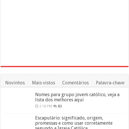
Novinhos
Mais vistos
Comentários
Palavra-chave
Nomes para grupo jovem católico, veja a
lista dos melhores aqui
2:18 PM
83
Escapulário: significado, origem,
promessas e como usar corretamente
segundo a Igreja Católica