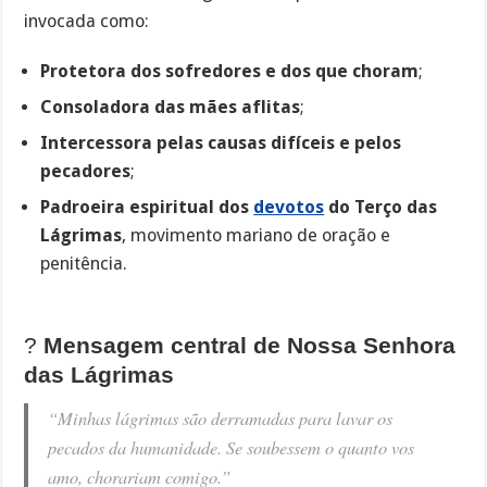
invocada como:
Protetora dos sofredores e dos que choram
;
Consoladora das mães aflitas
;
Intercessora pelas causas difíceis e pelos
pecadores
;
Padroeira espiritual dos
devotos
do Terço das
Lágrimas
, movimento mariano de oração e
penitência.
?
Mensagem central de Nossa Senhora
das Lágrimas
“Minhas lágrimas são derramadas para lavar os
pecados da humanidade. Se soubessem o quanto vos
amo, chorariam comigo.”