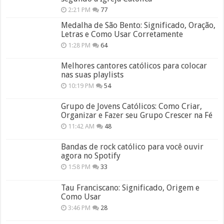
2:21 PM
77
Medalha de São Bento: Significado, Oração,
Letras e Como Usar Corretamente
1:28 PM
64
Melhores cantores católicos para colocar
nas suas playlists
10:19 PM
54
Grupo de Jovens Católicos: Como Criar,
Organizar e Fazer seu Grupo Crescer na Fé
11:42 AM
48
Bandas de rock católico para você ouvir
agora no Spotify
1:58 PM
33
Tau Franciscano: Significado, Origem e
Como Usar
3:46 PM
28