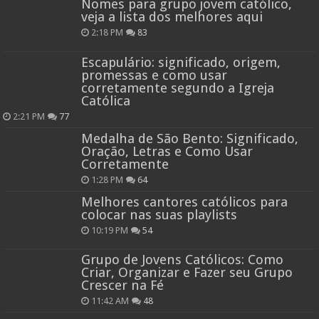
Nomes para grupo jovem católico,
veja a lista dos melhores aqui
2:18 PM
83
Escapulário: significado, origem,
promessas e como usar
corretamente segundo a Igreja
Católica
2:21 PM
77
Medalha de São Bento: Significado,
Oração, Letras e Como Usar
Corretamente
1:28 PM
64
Melhores cantores católicos para
colocar nas suas playlists
10:19 PM
54
Grupo de Jovens Católicos: Como
Criar, Organizar e Fazer seu Grupo
Crescer na Fé
11:42 AM
48