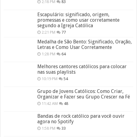
2:18 PM
83
Escapulário: significado, origem,
promessas e como usar corretamente
segundo a Igreja Católica
2:21 PM
77
Medalha de São Bento: Significado, Oração,
Letras e Como Usar Corretamente
1:28 PM
64
Melhores cantores católicos para colocar
nas suas playlists
10:19 PM
54
Grupo de Jovens Católicos: Como Criar,
Organizar e Fazer seu Grupo Crescer na Fé
11:42 AM
48
Bandas de rock católico para você ouvir
agora no Spotify
1:58 PM
33