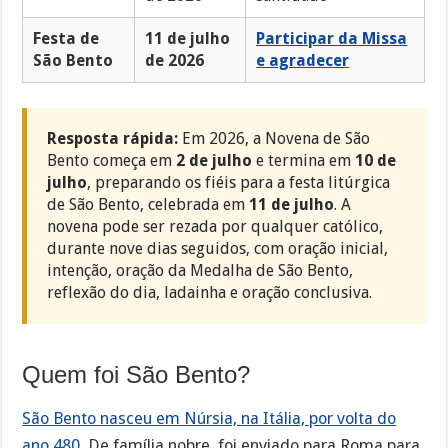
Festa de
11 de julho
Participar da Missa
São Bento
de 2026
e agradecer
Resposta rápida:
Em 2026, a Novena de São
Bento começa em
2 de julho
e termina em
10 de
julho
, preparando os fiéis para a festa litúrgica
de São Bento, celebrada em
11 de julho
. A
novena pode ser rezada por qualquer católico,
durante nove dias seguidos, com oração inicial,
intenção, oração da Medalha de São Bento,
reflexão do dia, ladainha e oração conclusiva.
Quem foi São Bento?
São Bento nasceu em Núrsia, na Itália, por volta do
ano 480.
De família nobre, foi enviado para Roma para