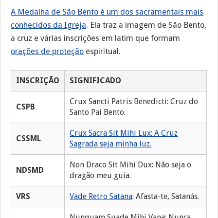
A Medalha de São Bento é um dos sacramentais mais
conhecidos da Igreja
. Ela traz a imagem de São Bento,
a cruz e várias inscrições em latim que formam
orações de proteção
espiritual.
INSCRIÇÃO
SIGNIFICADO
Crux Sancti Patris Benedicti: Cruz do
CSPB
Santo Pai Bento.
Crux Sacra Sit Mihi Lux: A Cruz
CSSML
Sagrada seja minha luz.
Non Draco Sit Mihi Dux: Não seja o
NDSMD
dragão meu guia.
VRS
Vade Retro Satana
: Afasta-te, Satanás.
Nunquam Suade Mihi Vana: Nunca