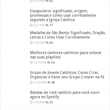
2:18 PM
83
Escapulário: significado, origem,
promessas e como usar corretamente
segundo a Igreja Católica
2:21 PM
77
Medalha de São Bento: Significado, Oração,
Letras e Como Usar Corretamente
1:28 PM
64
Melhores cantores católicos para colocar
nas suas playlists
10:19 PM
54
Grupo de Jovens Católicos: Como Criar,
Organizar e Fazer seu Grupo Crescer na Fé
11:42 AM
48
Bandas de rock católico para você ouvir
agora no Spotify
1:58 PM
33