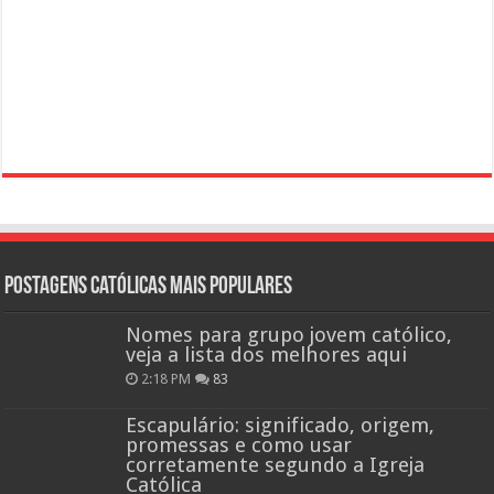
Postagens católicas mais Populares
Nomes para grupo jovem católico,
veja a lista dos melhores aqui
2:18 PM
83
Escapulário: significado, origem,
promessas e como usar
corretamente segundo a Igreja
Católica