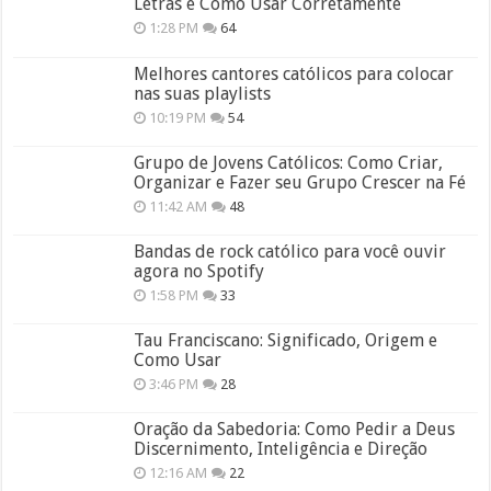
Letras e Como Usar Corretamente
1:28 PM
64
Melhores cantores católicos para colocar
nas suas playlists
10:19 PM
54
Grupo de Jovens Católicos: Como Criar,
Organizar e Fazer seu Grupo Crescer na Fé
11:42 AM
48
Bandas de rock católico para você ouvir
agora no Spotify
1:58 PM
33
Tau Franciscano: Significado, Origem e
Como Usar
3:46 PM
28
Oração da Sabedoria: Como Pedir a Deus
Discernimento, Inteligência e Direção
12:16 AM
22