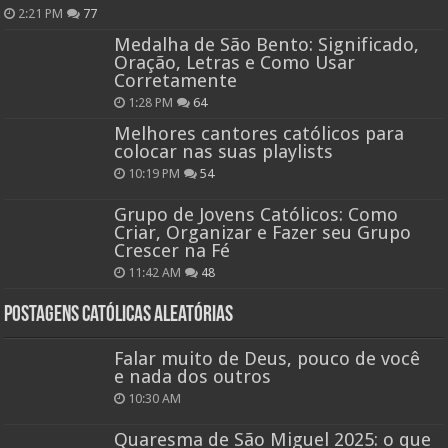
2:21 PM
77
Medalha de São Bento: Significado,
Oração, Letras e Como Usar
Corretamente
1:28 PM
64
Melhores cantores católicos para
colocar nas suas playlists
10:19 PM
54
Grupo de Jovens Católicos: Como
Criar, Organizar e Fazer seu Grupo
Crescer na Fé
11:42 AM
48
Postagens católicas aleatórias
Falar muito de Deus, pouco de você
e nada dos outros
10:30 AM
Quaresma de São Miguel 2025: o que