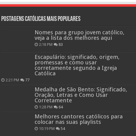
Postagens católicas mais Populares
Nomes para grupo jovem católico,
veja a lista dos melhores aqui
2:18 PM
83
Escapulário: significado, origem,
promessas e como usar
corretamente segundo a Igreja
Católica
2:21 PM
77
Medalha de São Bento: Significado,
Oração, Letras e Como Usar
Corretamente
1:28 PM
64
Melhores cantores católicos para
colocar nas suas playlists
10:19 PM
54