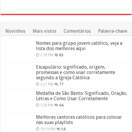
Novinhos
Mais vistos
Comentários
Palavra-chave
Nomes para grupo jovem católico, veja a
lista dos melhores aqui
2:18 PM
83
Escapulário: significado, origem,
promessas e como usar corretamente
segundo a Igreja Católica
2:21 PM
77
Medalha de São Bento: Significado, Oração,
Letras e Como Usar Corretamente
1:28 PM
64
Melhores cantores católicos para colocar
nas suas playlists
10:19 PM
54