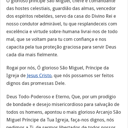
Ó glorioso príncipe São Miguel, chefe e comandante
das hostes celestiais, guardião das almas, vencedor
dos espíritos rebeldes, servo da casa do Divino Rei e
nosso condutor admirável, tu que resplandeceis com
excelência e virtude sobre-humana livrai-nos de todo
mal, que se voltam para tu com confiança e nos
capacita pela tua proteção graciosa para servir Deus
cada dia mais fielmente.
Rogai por nós, Ó glorioso São Miguel, Príncipe da
Igreja de
Jesus Cristo
, que nós possamos ser feitos
dignos das promessas Dele.
Deus Todo-Poderoso e Eterno, Que, por um prodígio
de bondade e desejo misericordioso para salvação de
todos os homens, apontou o mais glorioso Arcanjo São
Miguel Príncipe da Tua Igreja, faça-nos dignos, nós
pedimos a Ti, de sermos libertados de todos nossos