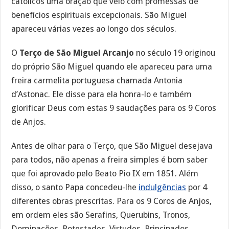
católicos uma oração que veio com promessas de
benefícios espirituais excepcionais. São Miguel
apareceu várias vezes ao longo dos séculos.
O
Terço de São Miguel Arcanjo
no século 19 originou
do próprio São Miguel quando ele apareceu para uma
freira carmelita portuguesa chamada Antonia
d’Astonac. Ele disse para ela honra-lo e também
glorificar Deus com estas 9 saudações para os 9 Coros
de Anjos.
Antes de olhar para o Terço, que São Miguel desejava
para todos, não apenas a freira simples é bom saber
que foi aprovado pelo Beato Pio IX em 1851. Além
disso, o santo Papa concedeu-lhe
indulgências
por 4
diferentes obras prescritas. Para os 9 Coros de Anjos,
em ordem eles são Serafins, Querubins, Tronos,
Dominações, Potestades, Virtudes, Principados,