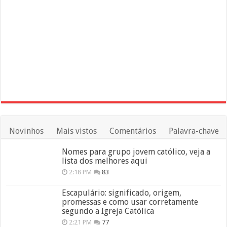
Novinhos
Mais vistos
Comentários
Palavra-chave
Nomes para grupo jovem católico, veja a
lista dos melhores aqui
2:18 PM
83
Escapulário: significado, origem,
promessas e como usar corretamente
segundo a Igreja Católica
2:21 PM
77