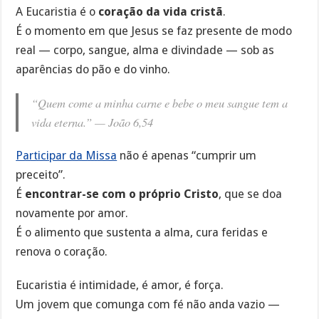
A Eucaristia é o
coração da vida cristã
.
É o momento em que Jesus se faz presente de modo
real — corpo, sangue, alma e divindade — sob as
aparências do pão e do vinho.
“Quem come a minha carne e bebe o meu sangue tem a
vida eterna.” —
João 6,54
Participar da Missa
não é apenas “cumprir um
preceito”.
É
encontrar-se com o próprio Cristo
, que se doa
novamente por amor.
É o alimento que sustenta a alma, cura feridas e
renova o coração.
Eucaristia é intimidade, é amor, é força.
Um jovem que comunga com fé não anda vazio —