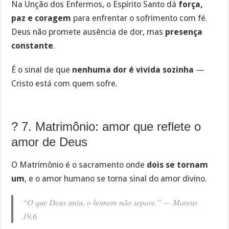
Na Unção dos Enfermos, o Espírito Santo dá
força,
paz e coragem
para enfrentar o sofrimento com fé.
Deus não promete ausência de dor, mas
presença
constante
.
É o sinal de que
nenhuma dor é vivida sozinha
—
Cristo está com quem sofre.
? 7. Matrimônio: amor que reflete o
amor de Deus
O Matrimônio é o sacramento onde
dois se tornam
um
, e o amor humano se torna sinal do amor divino.
“O que Deus uniu, o homem não separe.” —
Mateus
19,6