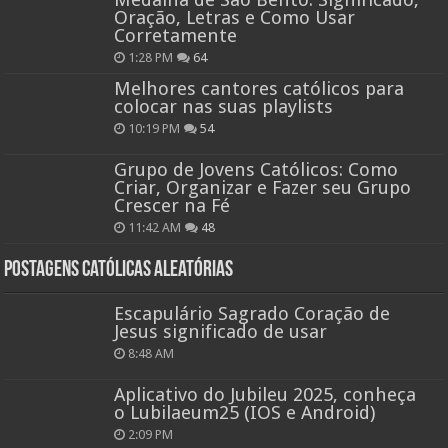
Oração, Letras e Como Usar
Corretamente
1:28 PM
64
Melhores cantores católicos para
colocar nas suas playlists
10:19 PM
54
Grupo de Jovens Católicos: Como
Criar, Organizar e Fazer seu Grupo
Crescer na Fé
11:42 AM
48
Postagens católicas aleatórias
Escapulário Sagrado Coração de
Jesus significado de usar
8:48 AM
Aplicativo do Jubileu 2025, conheça
o Lubilaeum25 (IOS e Android)
2:09 PM