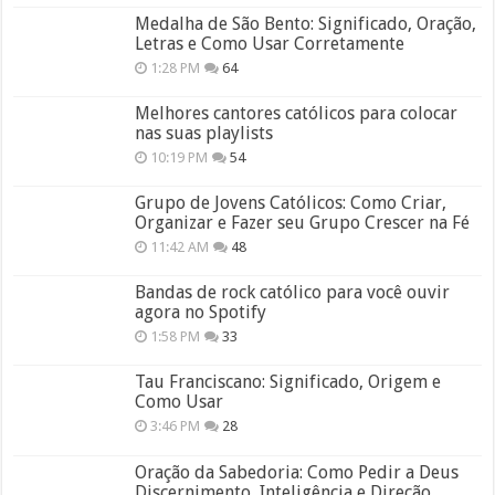
Medalha de São Bento: Significado, Oração,
Letras e Como Usar Corretamente
1:28 PM
64
Melhores cantores católicos para colocar
nas suas playlists
10:19 PM
54
Grupo de Jovens Católicos: Como Criar,
Organizar e Fazer seu Grupo Crescer na Fé
11:42 AM
48
Bandas de rock católico para você ouvir
agora no Spotify
1:58 PM
33
Tau Franciscano: Significado, Origem e
Como Usar
3:46 PM
28
Oração da Sabedoria: Como Pedir a Deus
Discernimento, Inteligência e Direção