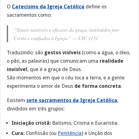
O
Catecismo da Igreja Católica
define os
sacramentos como:
“Sinais sensíveis e eficazes da graça, instituídos por
Cristo e confiados à Igreja.” —
CIC 1131
Traduzindo: são
gestos visíveis
(como a água, o óleo,
o pão, as palavras) que comunicam uma
realidade
invisível
, que é a graça de Deus.
São momentos em que o céu toca a terra, e a gente
experimenta o amor de Deus
de forma concreta
.
Existem
sete sacramentos da Igreja Católica
,
divididos em três grupos:
Iniciação cristã:
Batismo, Crisma e Eucaristia.
Cura:
Confissão (ou
Penitência
) e Unção dos