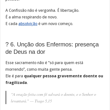
A Confissão não é vergonha. É libertação.
É a alma respirando de novo.
E cada
absolvição
é um novo começo.
? 6. Unção dos Enfermos: presença
de Deus na dor
Esse sacramento não é “só para quem está
morrendo”, como muita gente pensa.
Ele é para
qualquer pessoa gravemente doente ou
fragilizada
.
“A oração feita com fé salvará o doente, e o Senhor o
levantará.” —
Tiago 5,15