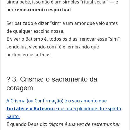
ainda bebê, isso não é um simples “ritual social” — é
um
renascimento espiritual
.
Ser batizado é dizer “sim” a um amor que veio antes
de qualquer escolha nossa.
E viver o Batismo é, todos os dias, renovar esse “sim”:
sendo luz, vivendo com fé e lembrando que
pertencemos a Deus.
? 3. Crisma: o sacramento da
coragem
A Crisma (ou Confirmação) é o sacramento que
fortalece o Batismo
e nos dá a plenitude do Espírito
Santo.
É quando Deus diz:
“Agora é sua vez de testemunhar