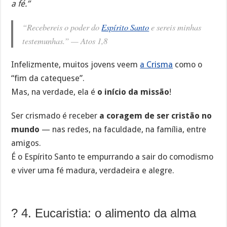
a fé.”
“Recebereis o poder do
Espírito Santo
e sereis minhas
testemunhas.” —
Atos 1,8
Infelizmente, muitos jovens veem
a Crisma
como o
“fim da catequese”.
Mas, na verdade, ela é
o início da missão
!
Ser crismado é receber
a coragem de ser cristão no
mundo
— nas redes, na faculdade, na família, entre
amigos.
É o Espírito Santo te empurrando a sair do comodismo
e viver uma fé madura, verdadeira e alegre.
? 4. Eucaristia: o alimento da alma