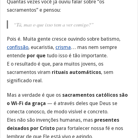
Quantas vezes você já ouviu falar sobre “os
sacramentos” e pensou:
“Tá, mas o que isso tem a ver comigo?”
Pois é. Muita gente cresce ouvindo sobre batismo,
confissão
, eucaristia,
crisma
… mas nem sempre
entende
por que
tudo isso é tão importante.
E o resultado é que, para muitos jovens, os
sacramentos viram
rituais automáticos
, sem
significado real.
Mas a verdade é que os
sacramentos católicos são
o Wi-Fi da graça
— é através deles que Deus se
conecta conosco, de modo visível e concreto.
Eles não são invenções humanas, mas
presentes
deixados por Cristo
para fortalecer nossa fé e nos
lembrar de que Ele está vivo e agindo.