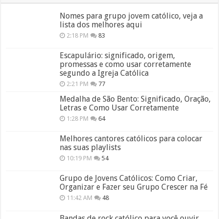
Nomes para grupo jovem católico, veja a
lista dos melhores aqui
2:18 PM
83
Escapulário: significado, origem,
promessas e como usar corretamente
segundo a Igreja Católica
2:21 PM
77
Medalha de São Bento: Significado, Oração,
Letras e Como Usar Corretamente
1:28 PM
64
Melhores cantores católicos para colocar
nas suas playlists
10:19 PM
54
Grupo de Jovens Católicos: Como Criar,
Organizar e Fazer seu Grupo Crescer na Fé
11:42 AM
48
Bandas de rock católico para você ouvir