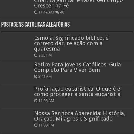
Criar, Organizar e Fazer seu Grupo
Crescer na Fé
11:42 AM
48
Postagens católicas aleatórias
Esmola: Significado bíblico, é
correto dar, relação com a
quaresma
2:35 PM
Retiro Para Jovens Católicos: Guia
Completo Para Viver Bem
3:41 PM
Profanação eucarística: O que é e
como proteger a santa eucaristia
11:06 AM
Nossa Senhora Aparecida: História,
Oração, Milagres e Significado
11:00 PM