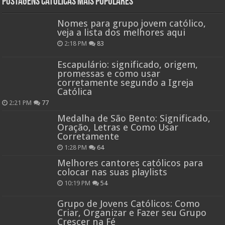
Postagens católicas mais Populares
Nomes para grupo jovem católico,
veja a lista dos melhores aqui
2:18 PM
83
Escapulário: significado, origem,
promessas e como usar
corretamente segundo a Igreja
Católica
2:21 PM
77
Medalha de São Bento: Significado,
Oração, Letras e Como Usar
Corretamente
1:28 PM
64
Melhores cantores católicos para
colocar nas suas playlists
10:19 PM
54
Grupo de Jovens Católicos: Como
Criar, Organizar e Fazer seu Grupo
Crescer na Fé