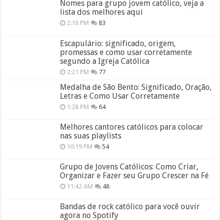
Nomes para grupo jovem católico, veja a
lista dos melhores aqui
2:18 PM
83
Escapulário: significado, origem,
promessas e como usar corretamente
segundo a Igreja Católica
2:21 PM
77
Medalha de São Bento: Significado, Oração,
Letras e Como Usar Corretamente
1:28 PM
64
Melhores cantores católicos para colocar
nas suas playlists
10:19 PM
54
Grupo de Jovens Católicos: Como Criar,
Organizar e Fazer seu Grupo Crescer na Fé
11:42 AM
48
Bandas de rock católico para você ouvir
agora no Spotify