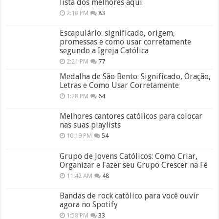
lista dos melhores aqui
2:18 PM
83
Escapulário: significado, origem,
promessas e como usar corretamente
segundo a Igreja Católica
2:21 PM
77
Medalha de São Bento: Significado, Oração,
Letras e Como Usar Corretamente
1:28 PM
64
Melhores cantores católicos para colocar
nas suas playlists
10:19 PM
54
Grupo de Jovens Católicos: Como Criar,
Organizar e Fazer seu Grupo Crescer na Fé
11:42 AM
48
Bandas de rock católico para você ouvir
agora no Spotify
1:58 PM
33