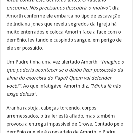
encobriu. Nós precisamos descobrir o motivo”
, diz
Amorth conforme ele embarca no tipo de escavação
de Indiana Jones que revela segredos da Igreja há
muito enterrados e coloca Amorth face a face com o
demônio, levitando e cuspindo sangue, em perigo de
ele ser possuído.
Um Padre tinha uma vez alertado Amorth,
“Imagine o
que poderia acontecer se o diabo fizer possessão da
alma do exorcista do Papa? Quem vai defender
você?”
. Ao que infatigável Amorth diz,
“Minha fé não
exige defesa”.
Aranha rasteja, cabeças torcendo, corpos
arremessados, o trailer está afiado, mas também
provoca a entrega impassível de Crowe. Contado pelo
demônio que ele é o pesadelo de Amorth, o Padre