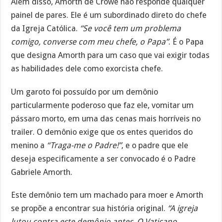
Além disso, Amorth de Crowe não responde qualquer
painel de pares. Ele é um subordinado direto do chefe
da Igreja Católica.
“Se você tem um problema
comigo, converse com meu chefe, o Papa”
. É o Papa
que designa Amorth para um caso que vai exigir todas
as habilidades dele como exorcista chefe.
Um garoto foi possuído por um demônio
particularmente poderoso que faz ele, vomitar um
pássaro morto, em uma das cenas mais horríveis no
trailer. O demônio exige que os entes queridos do
menino a
“Traga-me o Padre!”
, e o padre que ele
deseja especificamente a ser convocado é o Padre
Gabriele Amorth.
Este demônio tem um machado para moer e Amorth
se propõe a encontrar sua história original.
“A igreja
lutou contra este demônio antes. O Vaticano