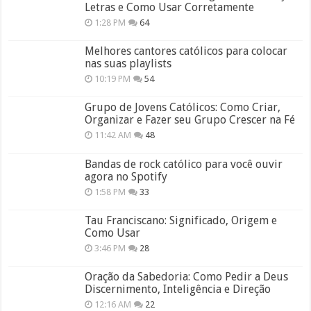
Letras e Como Usar Corretamente
1:28 PM
64
Melhores cantores católicos para colocar
nas suas playlists
10:19 PM
54
Grupo de Jovens Católicos: Como Criar,
Organizar e Fazer seu Grupo Crescer na Fé
11:42 AM
48
Bandas de rock católico para você ouvir
agora no Spotify
1:58 PM
33
Tau Franciscano: Significado, Origem e
Como Usar
3:46 PM
28
Oração da Sabedoria: Como Pedir a Deus
Discernimento, Inteligência e Direção
12:16 AM
22