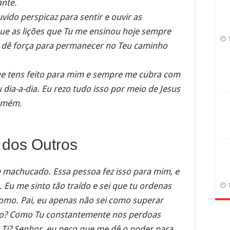
ante.
do perspicaz para sentir e ouvir as
que as lições que Tu me ensinou hoje sempre
dê força para permanecer no Teu caminho
ue tens feito para mim e sempre me cubra com
dia-a-dia. Eu rezo tudo isso por meio de Jesus
 Amém.
 dos Outros
e machucado. Essa pessoa fez isso para mim, e
 Eu me sinto tão traído e sei que tu ordenas
como. Pai, eu apenas não sei como superar
so? Como Tu constantemente nos perdoas
i? Senhor, eu peço que me dê o poder para