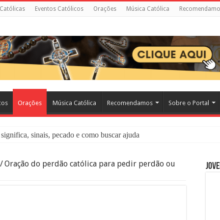
 Católicas
Eventos Católicos
Orações
Música Católica
Recomendamo
cos
Orações
Música Católica
Recomendamos
Sobre o Portal
significa, sinais, pecado e como buscar ajuda
liação: O Que É e Como Fazer uma Boa Confissão
/
Oração do perdão católica para pedir perdão ou
Jove
 – Seu Reino Não Terá Fim: O Documentário Que Vai Tocar os Católi
 Bíblia e a Igreja Católica Ensinam Sobre Eles?
o Deve Ajudar Segundo a Bíblia