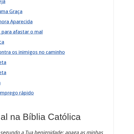
eja
 uma Graça
hora Aparecida
 para afastar o mal
ca
ontra os inimigos no caminho
eta
eta
a
 emprego rápido
al na Bíblia Católica
 segundo a Tua benignidade; apaga as minhas