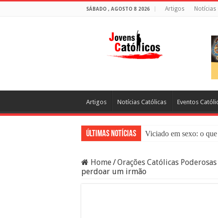
Artigos
Notícias
SÁBADO , AGOSTO 8 2026
Artigos
Notícias Católicas
Eventos Católi
Últimas Notícias
Viciado em sexo: o que 
Sacramento da Reconci
Home
/
Orações Católicas Poderosas
Filme Sagrado Coração
perdoar um irmão
Falsos Amigos: O Que a
8 Pessoas Que Você Nã