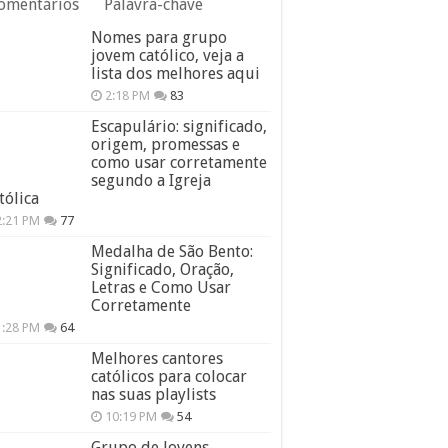
omentários
Palavra-chave
Nomes para grupo
jovem católico, veja a
lista dos melhores aqui
2:18 PM
83
Escapulário: significado,
origem, promessas e
como usar corretamente
segundo a Igreja
tólica
2:21 PM
77
Medalha de São Bento:
Significado, Oração,
Letras e Como Usar
Corretamente
1:28 PM
64
Melhores cantores
católicos para colocar
nas suas playlists
10:19 PM
54
Grupo de Jovens