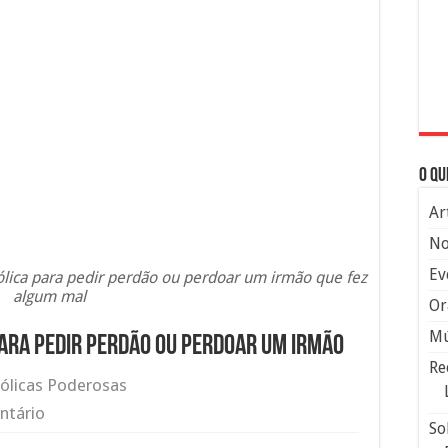
O qu
Ar
No
Ev
ólica para pedir perdão ou perdoar um irmão que fez
algum mal
Or
Mú
ara pedir perdão ou perdoar um irmão
Re
ólicas Poderosas
ntário
So