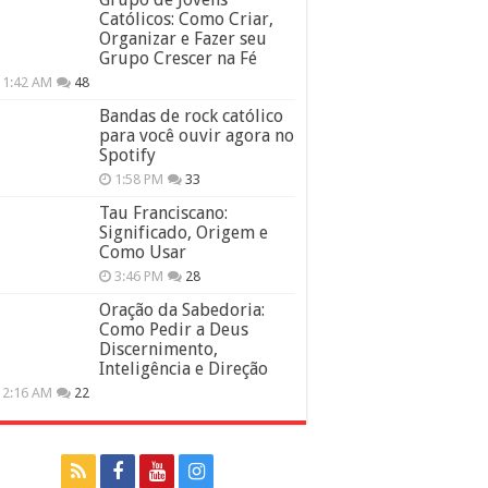
Católicos: Como Criar,
Organizar e Fazer seu
Grupo Crescer na Fé
11:42 AM
48
Bandas de rock católico
para você ouvir agora no
Spotify
1:58 PM
33
Tau Franciscano:
Significado, Origem e
Como Usar
3:46 PM
28
Oração da Sabedoria:
Como Pedir a Deus
Discernimento,
Inteligência e Direção
12:16 AM
22