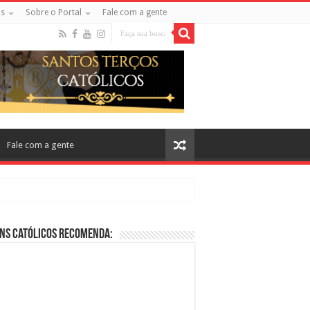
s
Sobre o Portal
Fale com a gente
Fale com a gente
ns Católicos Recomenda:
cos no Cinema