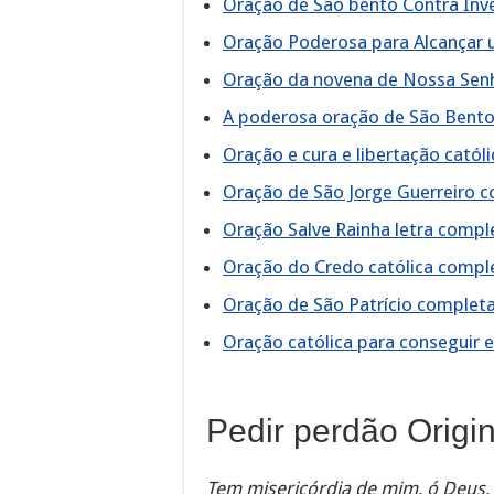
Oração de São bento Contra Inv
Oração Poderosa para Alcançar
Oração da novena de Nossa Sen
A poderosa oração de São Bento
Oração e cura e libertação católi
Oração de São Jorge Guerreiro c
Oração Salve Rainha letra compl
Oração do Credo católica compl
Oração de São Patrício complet
Oração católica para conseguir
Pedir perdão Origin
Tem misericórdia de mim, ó Deus,