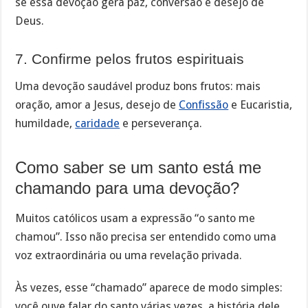
se essa devoção gera paz, conversão e desejo de
Deus.
7. Confirme pelos frutos espirituais
Uma devoção saudável produz bons frutos: mais
oração, amor a Jesus, desejo de
Confissão
e Eucaristia,
humildade,
caridade
e perseverança.
Como saber se um santo está me
chamando para uma devoção?
Muitos católicos usam a expressão “o santo me
chamou”. Isso não precisa ser entendido como uma
voz extraordinária ou uma revelação privada.
Às vezes, esse “chamado” aparece de modo simples:
você ouve falar do santo várias vezes, a história dele