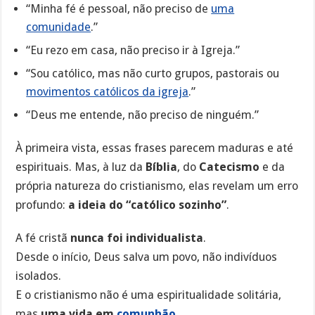
“Minha fé é pessoal, não preciso de
uma
comunidade
.”
“Eu rezo em casa, não preciso ir à Igreja.”
“Sou católico, mas não curto grupos, pastorais ou
movimentos católicos da igreja
.”
“Deus me entende, não preciso de ninguém.”
À primeira vista, essas frases parecem maduras e até
espirituais. Mas, à luz da
Bíblia
, do
Catecismo
e da
própria natureza do cristianismo, elas revelam um erro
profundo:
a ideia do “católico sozinho”
.
A fé cristã
nunca foi individualista
.
Desde o início, Deus salva um povo, não indivíduos
isolados.
E o cristianismo não é uma espiritualidade solitária,
mas
uma vida em
comunhão
.