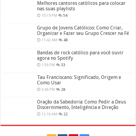
Melhores cantores católicos para colocar
nas suas playlists
10:19 PM
54
Grupo de Jovens Católicos: Como Criar,
Organizar e Fazer seu Grupo Crescer na Fé
11:42 AM
48
Bandas de rock católico para você ouvir
agora no Spotify
1:58 PM
33
Tau Franciscano: Significado, Origem e
Como Usar
3:46 PM
28
Oração da Sabedoria: Como Pedir a Deus
Discernimento, Inteligência e Direção
12:16 AM
22