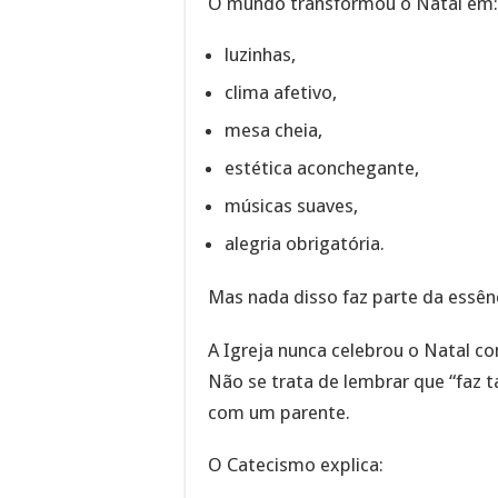
O mundo transformou o Natal em:
luzinhas,
clima afetivo,
mesa cheia,
estética aconchegante,
músicas suaves,
alegria obrigatória.
Mas nada disso faz parte da essênc
A Igreja nunca celebrou o Natal 
Não se trata de lembrar que “faz 
com um parente.
O Catecismo explica: