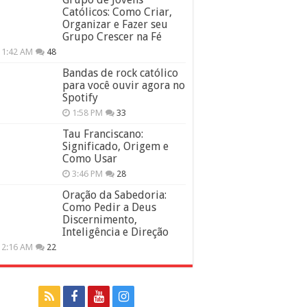
Católicos: Como Criar,
Organizar e Fazer seu
Grupo Crescer na Fé
11:42 AM
48
Bandas de rock católico
para você ouvir agora no
Spotify
1:58 PM
33
Tau Franciscano:
Significado, Origem e
Como Usar
3:46 PM
28
Oração da Sabedoria:
Como Pedir a Deus
Discernimento,
Inteligência e Direção
12:16 AM
22