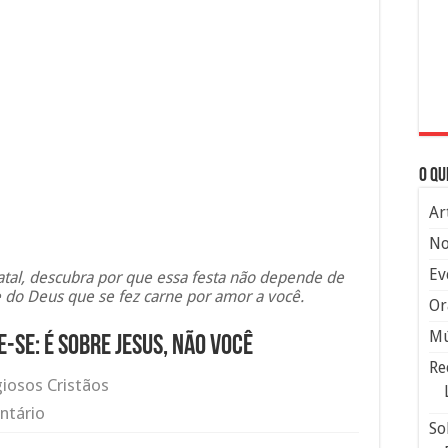
O qu
Ar
No
Ev
tal, descubra por que essa festa não depende de
 do Deus que se fez carne por amor a você.
Or
Mú
-se: é sobre Jesus, não você
Re
giosos Cristãos
ntário
So