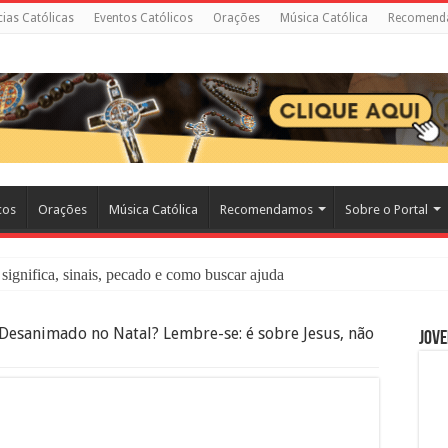
cias Católicas
Eventos Católicos
Orações
Música Católica
Recomend
cos
Orações
Música Católica
Recomendamos
Sobre o Portal
significa, sinais, pecado e como buscar ajuda
liação: O Que É e Como Fazer uma Boa Confissão
Desanimado no Natal? Lembre-se: é sobre Jesus, não
Jove
 – Seu Reino Não Terá Fim: O Documentário Que Vai Tocar os Católi
 Bíblia e a Igreja Católica Ensinam Sobre Eles?
o Deve Ajudar Segundo a Bíblia