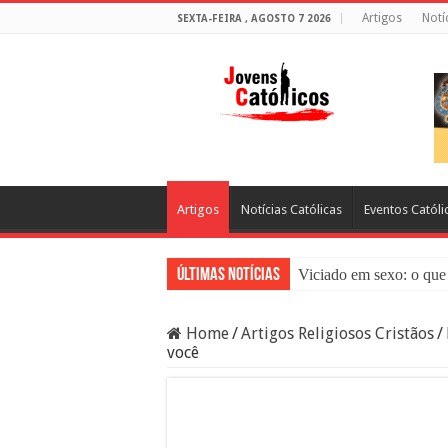
Artigos
Notí
SEXTA-FEIRA , AGOSTO 7 2026
Artigos
Notícias Católicas
Eventos Católi
Últimas Notícias
Viciado em sexo: o que 
Sacramento da Reconci
Home
/
Artigos Religiosos Cristãos
/
Filme Sagrado Coração
você
Falsos Amigos: O Que a
8 Pessoas Que Você Nã