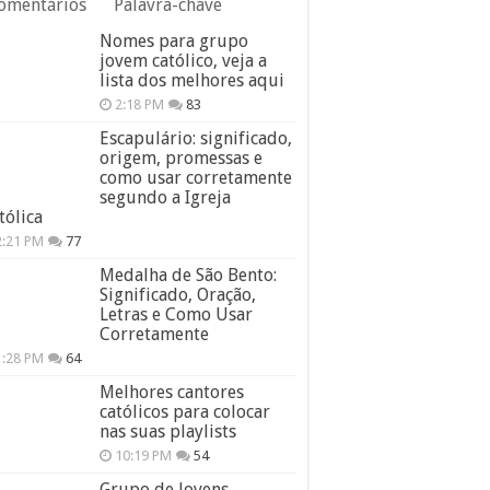
omentários
Palavra-chave
Nomes para grupo
jovem católico, veja a
lista dos melhores aqui
2:18 PM
83
Escapulário: significado,
origem, promessas e
como usar corretamente
segundo a Igreja
tólica
2:21 PM
77
Medalha de São Bento:
Significado, Oração,
Letras e Como Usar
Corretamente
1:28 PM
64
Melhores cantores
católicos para colocar
nas suas playlists
10:19 PM
54
Grupo de Jovens