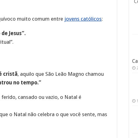
C
 equívoco muito comum entre
jovens católicos
:
 de Jesus”.
tual”.
Ca
é cristã
, aquilo que São Leão Magno chamou
ntrou no tempo.”
 ferido, cansado ou vazio, o Natal é
ue o Natal não celebra o que você sente, mas