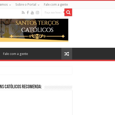
amos
Sobre o Portal
Fale com a gente
Fale com a gente
ns Católicos Recomenda:
cos no Cinema