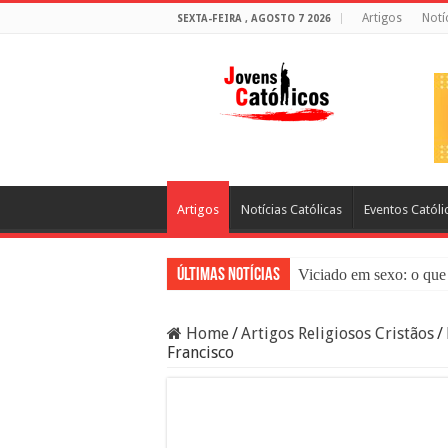
Artigos
Notí
SEXTA-FEIRA , AGOSTO 7 2026
Artigos
Notícias Católicas
Eventos Católi
Últimas Notícias
Viciado em sexo: o que 
Sacramento da Reconci
Home
/
Artigos Religiosos Cristãos
/
Filme Sagrado Coração
Francisco
Falsos Amigos: O Que a
8 Pessoas Que Você Nã