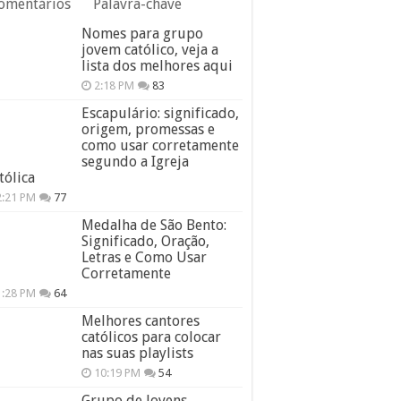
omentários
Palavra-chave
Nomes para grupo
jovem católico, veja a
lista dos melhores aqui
2:18 PM
83
Escapulário: significado,
origem, promessas e
como usar corretamente
segundo a Igreja
tólica
2:21 PM
77
Medalha de São Bento:
Significado, Oração,
Letras e Como Usar
Corretamente
1:28 PM
64
Melhores cantores
católicos para colocar
nas suas playlists
10:19 PM
54
Grupo de Jovens