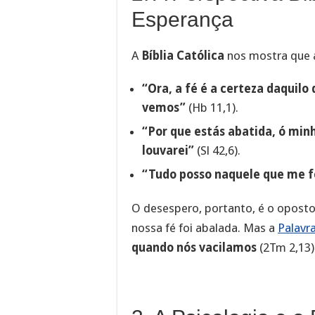
Esperança
A
Bíblia Católica
nos mostra que a
“Ora, a fé é a certeza daquilo
vemos”
(Hb 11,1).
“Por que estás abatida, ó min
louvarei”
(Sl 42,6).
“Tudo posso naquele que me f
O desespero, portanto, é o opost
nossa fé foi abalada. Mas a
Palavr
quando nós vacilamos
(2Tm 2,13)