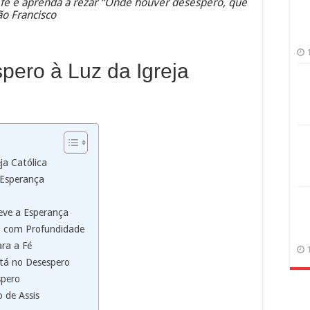
fé e aprenda a rezar “Onde houver desespero, que
ão Francisco
pero à Luz da Igreja
ja Católica
e Esperança
eve a Esperança
o com Profundidade
ara a Fé
tá no Desespero
spero
 de Assis