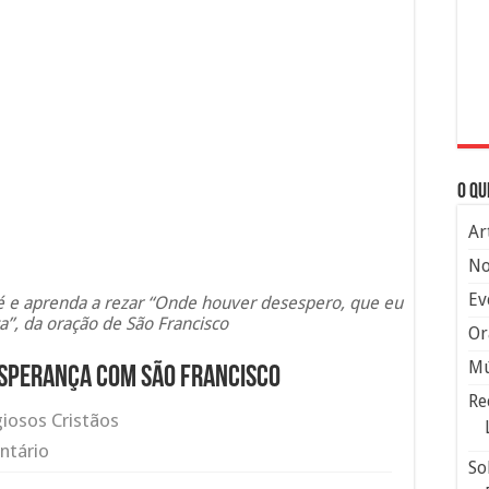
O qu
Ar
No
Ev
é e aprenda a rezar “Onde houver desespero, que eu
a”, da oração de São Francisco
Or
Mú
Esperança com São Francisco
Re
giosos Cristãos
ntário
So