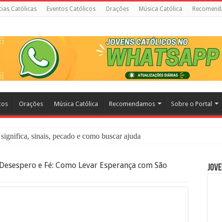
cias Católicas
Eventos Católicos
Orações
Música Católica
Recomend
cos
Orações
Música Católica
Recomendamos
Sobre o Portal
significa, sinais, pecado e como buscar ajuda
liação: O Que É e Como Fazer uma Boa Confissão
Desespero e Fé: Como Levar Esperança com São
Jove
 – Seu Reino Não Terá Fim: O Documentário Que Vai Tocar os Católi
 Bíblia e a Igreja Católica Ensinam Sobre Eles?
o Deve Ajudar Segundo a Bíblia