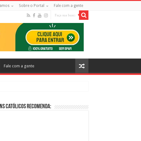
amos
Sobre o Portal
Fale com a gente
Fale com a gente
ns Católicos Recomenda:
cos no Cinema