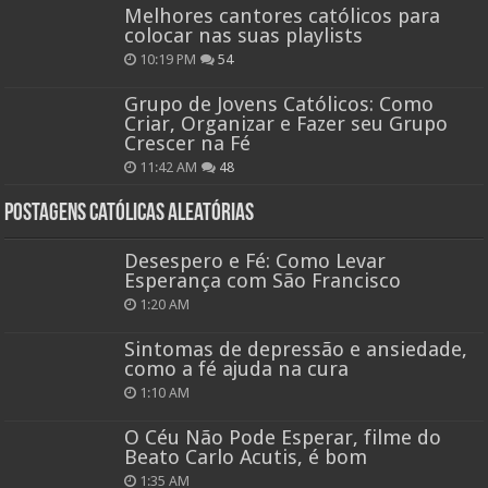
Melhores cantores católicos para
colocar nas suas playlists
10:19 PM
54
Grupo de Jovens Católicos: Como
Criar, Organizar e Fazer seu Grupo
Crescer na Fé
11:42 AM
48
Postagens católicas aleatórias
Desespero e Fé: Como Levar
Esperança com São Francisco
1:20 AM
Sintomas de depressão e ansiedade,
como a fé ajuda na cura
1:10 AM
O Céu Não Pode Esperar, filme do
Beato Carlo Acutis, é bom
1:35 AM