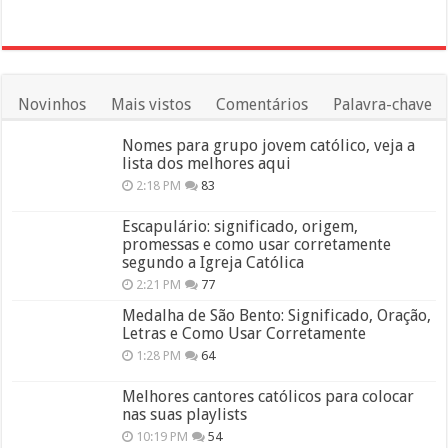
Novinhos
Mais vistos
Comentários
Palavra-chave
Nomes para grupo jovem católico, veja a
lista dos melhores aqui
2:18 PM
83
Escapulário: significado, origem,
promessas e como usar corretamente
segundo a Igreja Católica
2:21 PM
77
Medalha de São Bento: Significado, Oração,
Letras e Como Usar Corretamente
1:28 PM
64
Melhores cantores católicos para colocar
nas suas playlists
10:19 PM
54