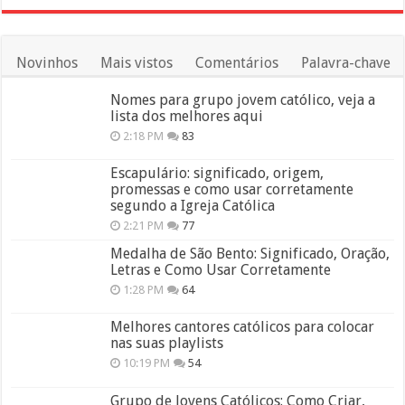
Novinhos
Mais vistos
Comentários
Palavra-chave
Nomes para grupo jovem católico, veja a
lista dos melhores aqui
2:18 PM
83
Escapulário: significado, origem,
promessas e como usar corretamente
segundo a Igreja Católica
2:21 PM
77
Medalha de São Bento: Significado, Oração,
Letras e Como Usar Corretamente
1:28 PM
64
Melhores cantores católicos para colocar
nas suas playlists
10:19 PM
54
Grupo de Jovens Católicos: Como Criar,