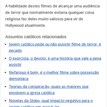
A habilidade destes filmes de alcançar uma audiência
de terror que normalmente evitaria qualquer coisa
religiosa faz deles muito valiosos para vir de
Hollywood atualmente.
Assuntos católicos relacionados
Jovem católico pode ou não assistir filme de terror, é
pecado
O exorcista, o devoto, é uma história que vale a pena
assistir
Nefarious é bom, é o melhor filme sobre possessão
demoníaca
Teorias da conspiração, quais as maiores que
envolvem a igreja católica
Novelas da Globo, qual impacto negativo para o
jovem católico em assisti-las