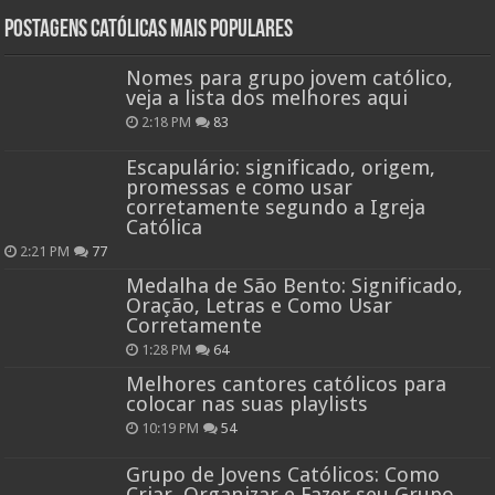
Postagens católicas mais Populares
Nomes para grupo jovem católico,
veja a lista dos melhores aqui
2:18 PM
83
Escapulário: significado, origem,
promessas e como usar
corretamente segundo a Igreja
Católica
2:21 PM
77
Medalha de São Bento: Significado,
Oração, Letras e Como Usar
Corretamente
1:28 PM
64
Melhores cantores católicos para
colocar nas suas playlists
10:19 PM
54
Grupo de Jovens Católicos: Como
Criar, Organizar e Fazer seu Grupo