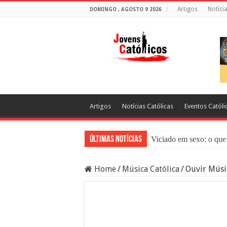
Artigos
Notíci
DOMINGO , AGOSTO 9 2026
Artigos
Notícias Católicas
Eventos Católi
Últimas Notícias
Viciado em sexo: o que 
Sacramento da Reconci
Home
/
Música Católica
/
Ouvir Músic
Filme Sagrado Coração
Falsos Amigos: O Que a
8 Pessoas Que Você Nã