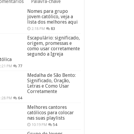
omentários
Palavra-chave
Nomes para grupo
jovem católico, veja a
lista dos melhores aqui
2:18 PM
83
Escapulário: significado,
origem, promessas e
como usar corretamente
segundo a Igreja
tólica
2:21 PM
77
Medalha de São Bento:
Significado, Oração,
Letras e Como Usar
Corretamente
1:28 PM
64
Melhores cantores
católicos para colocar
nas suas playlists
10:19 PM
54
Grupo de Jovens