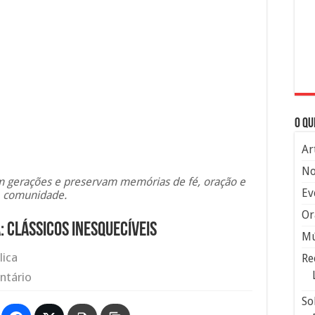
O qu
Ar
No
am gerações e preservam memórias de fé, oração e
Ev
comunidade.
Or
: Clássicos Inesquecíveis
Mú
lica
Re
ntário
So