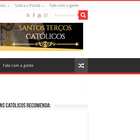
mos
Sobre o Portal
Fale com a gente
Fale com a gente
ns Católicos Recomenda:
cos no Cinema