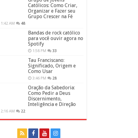
Católicos: Como Criar,
Organizar e Fazer seu
Grupo Crescer na Fé
11:42 AM
48
Bandas de rock católico
para você ouvir agora no
Spotify
1:58 PM
33
Tau Franciscano:
Significado, Origem e
Como Usar
3:46 PM
28
Oração da Sabedoria:
Como Pedir a Deus
Discernimento,
Inteligência e Direção
12:16 AM
22