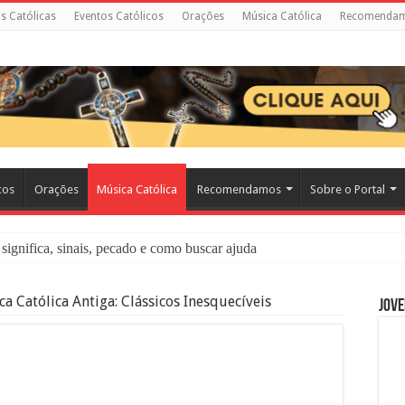
as Católicas
Eventos Católicos
Orações
Música Católica
Recomenda
cos
Orações
Música Católica
Recomendamos
Sobre o Portal
significa, sinais, pecado e como buscar ajuda
liação: O Que É e Como Fazer uma Boa Confissão
a Católica Antiga: Clássicos Inesquecíveis
Jove
 – Seu Reino Não Terá Fim: O Documentário Que Vai Tocar os Católi
 Bíblia e a Igreja Católica Ensinam Sobre Eles?
o Deve Ajudar Segundo a Bíblia