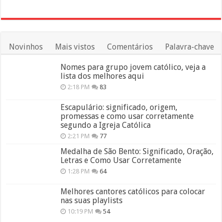
Novinhos
Mais vistos
Comentários
Palavra-chave
Nomes para grupo jovem católico, veja a
lista dos melhores aqui
2:18 PM
83
Escapulário: significado, origem,
promessas e como usar corretamente
segundo a Igreja Católica
2:21 PM
77
Medalha de São Bento: Significado, Oração,
Letras e Como Usar Corretamente
1:28 PM
64
Melhores cantores católicos para colocar
nas suas playlists
10:19 PM
54