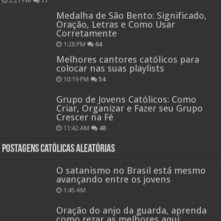
2:21 PM
77
Medalha de São Bento: Significado,
Oração, Letras e Como Usar
Corretamente
1:28 PM
64
Melhores cantores católicos para
colocar nas suas playlists
10:19 PM
54
Grupo de Jovens Católicos: Como
Criar, Organizar e Fazer seu Grupo
Crescer na Fé
11:42 AM
48
Postagens católicas aleatórias
O satanismo no Brasil está mesmo
avançando entre os jovens
1:45 AM
Oração do anjo da guarda, aprenda
como rezar as melhores aqui