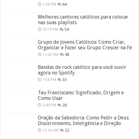
1:28 PM
64
Melhores cantores católicos para colocar
nas suas playlists
10:19 PM
54
Grupo de Jovens Católicos: Como Criar,
Organizar e Fazer seu Grupo Crescer na Fé
11:42 AM
48
Bandas de rock católico para você ouvir
agora no Spotify
1:58 PM
33
Tau Franciscano: Significado, Origem e
Como Usar
3:46 PM
28
Oração da Sabedoria: Como Pedir a Deus
Discernimento, Inteligência e Direção
12:16 AM
22