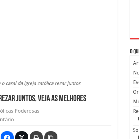
O qu
Ar
No
Ev
 casal da igreja católica rezar juntos
Or
rezar juntos, veja as melhores
Mú
ólicas Poderosas
Re
ntário
So