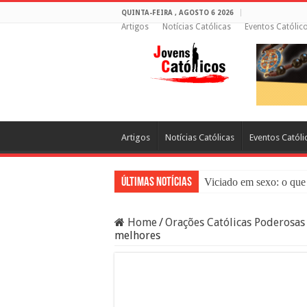
QUINTA-FEIRA , AGOSTO 6 2026
Artigos
Notícias Católicas
Eventos Católic
Artigos
Notícias Católicas
Eventos Católi
Últimas Notícias
Viciado em sexo: o que 
Sacramento da Reconci
Home
/
Orações Católicas Poderosas
Filme Sagrado Coração
melhores
Falsos Amigos: O Que a
8 Pessoas Que Você Nã