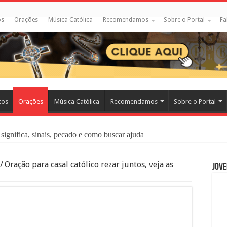
os
Orações
Música Católica
Recomendamos
Sobre o Portal
Fa
cos
Orações
Música Católica
Recomendamos
Sobre o Portal
significa, sinais, pecado e como buscar ajuda
liação: O Que É e Como Fazer uma Boa Confissão
/
Oração para casal católico rezar juntos, veja as
Jove
 – Seu Reino Não Terá Fim: O Documentário Que Vai Tocar os Católi
 Bíblia e a Igreja Católica Ensinam Sobre Eles?
o Deve Ajudar Segundo a Bíblia