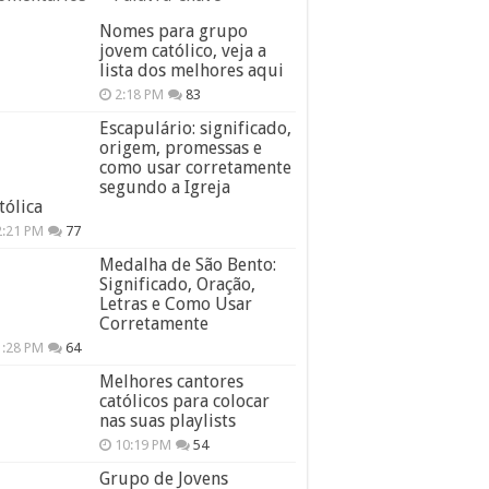
Nomes para grupo
jovem católico, veja a
lista dos melhores aqui
2:18 PM
83
Escapulário: significado,
origem, promessas e
como usar corretamente
segundo a Igreja
tólica
2:21 PM
77
Medalha de São Bento:
Significado, Oração,
Letras e Como Usar
Corretamente
1:28 PM
64
Melhores cantores
católicos para colocar
nas suas playlists
10:19 PM
54
Grupo de Jovens