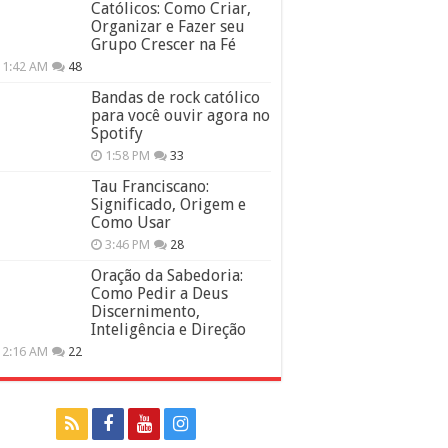
Católicos: Como Criar,
Organizar e Fazer seu
Grupo Crescer na Fé
11:42 AM
48
Bandas de rock católico
para você ouvir agora no
Spotify
1:58 PM
33
Tau Franciscano:
Significado, Origem e
Como Usar
3:46 PM
28
Oração da Sabedoria:
Como Pedir a Deus
Discernimento,
Inteligência e Direção
12:16 AM
22