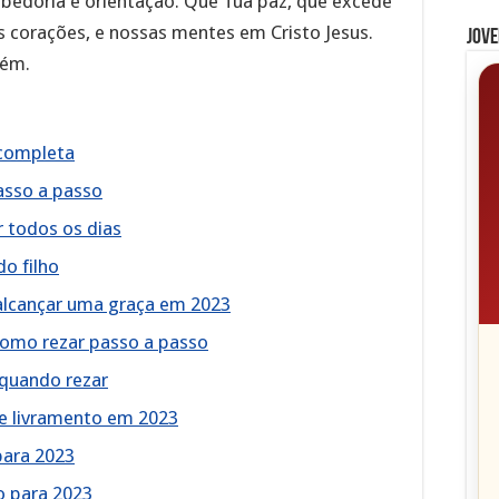
bedoria e orientação. Que Tua paz, que excede
 corações, e nossas mentes em Cristo Jesus.
Jove
mém.
 completa
asso a passo
r todos os dias
o filho
alcançar uma graça em 2023
omo rezar passo a passo
 quando rezar
 e livramento em 2023
para 2023
o para 2023