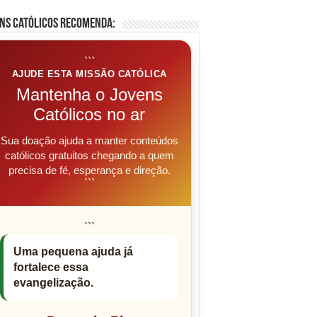
ns Católicos Recomenda:
```
AJUDE ESTA MISSÃO CATÓLICA
Mantenha o Jovens
Católicos no ar
Sua doação ajuda a manter conteúdos
católicos gratuitos chegando a quem
precisa de fé, esperança e direção.
```
```
Uma pequena ajuda já
fortalece essa
evangelização.