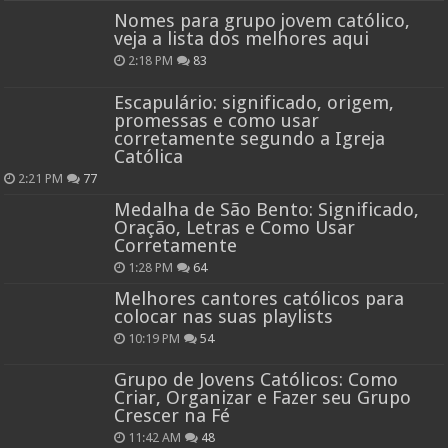
Nomes para grupo jovem católico,
veja a lista dos melhores aqui
2:18 PM
83
Escapulário: significado, origem,
promessas e como usar
corretamente segundo a Igreja
Católica
2:21 PM
77
Medalha de São Bento: Significado,
Oração, Letras e Como Usar
Corretamente
1:28 PM
64
Melhores cantores católicos para
colocar nas suas playlists
10:19 PM
54
Grupo de Jovens Católicos: Como
Criar, Organizar e Fazer seu Grupo
Crescer na Fé
11:42 AM
48