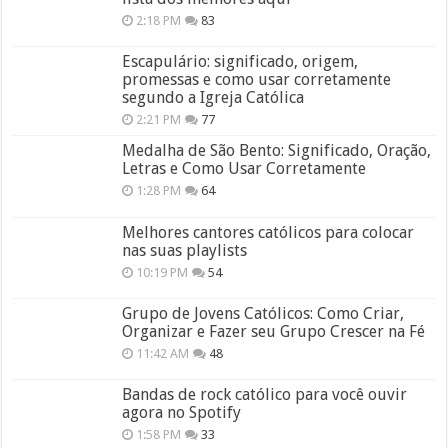
2:18 PM
83
Escapulário: significado, origem,
promessas e como usar corretamente
segundo a Igreja Católica
2:21 PM
77
Medalha de São Bento: Significado, Oração,
Letras e Como Usar Corretamente
1:28 PM
64
Melhores cantores católicos para colocar
nas suas playlists
10:19 PM
54
Grupo de Jovens Católicos: Como Criar,
Organizar e Fazer seu Grupo Crescer na Fé
11:42 AM
48
Bandas de rock católico para você ouvir
agora no Spotify
1:58 PM
33