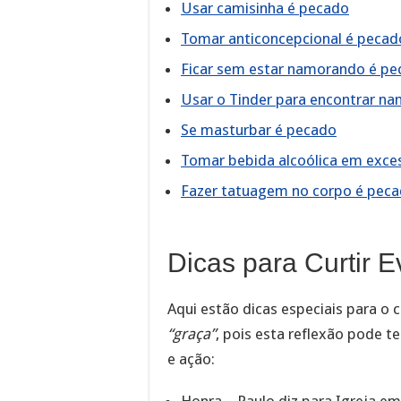
Usar camisinha é pecado
Tomar anticoncepcional é pecad
Ficar sem estar namorando é p
Usar o Tinder para encontrar n
Se masturbar é pecado
Tomar bebida alcoólica em exce
Fazer tatuagem no corpo é pec
Dicas para Curtir 
Aqui estão dicas especiais para o 
“graça”
, pois esta reflexão pode t
e ação:
Honra – Paulo diz para Igreja em