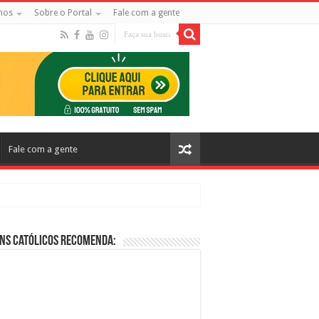
mos
Sobre o Portal
Fale com a gente
Fale com a gente
ns Católicos Recomenda:
cos no Cinema