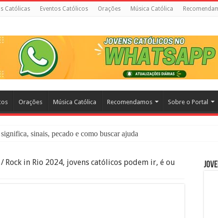
as Católicas
Eventos Católicos
Orações
Música Católica
Recomenda
cos
Orações
Música Católica
Recomendamos
Sobre o Portal
significa, sinais, pecado e como buscar ajuda
liação: O Que É e Como Fazer uma Boa Confissão
/
Rock in Rio 2024, jovens católicos podem ir, é ou
Jove
 – Seu Reino Não Terá Fim: O Documentário Que Vai Tocar os Católi
 Bíblia e a Igreja Católica Ensinam Sobre Eles?
o Deve Ajudar Segundo a Bíblia