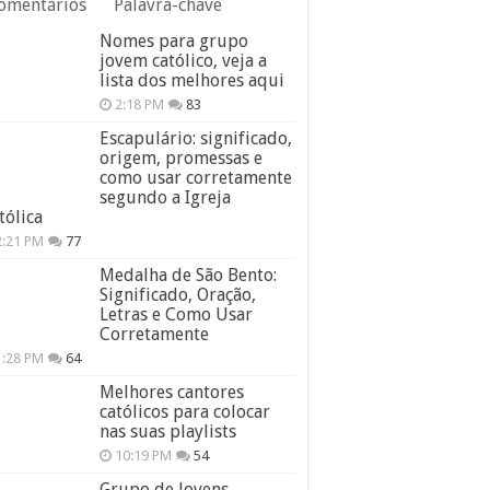
omentários
Palavra-chave
Nomes para grupo
jovem católico, veja a
lista dos melhores aqui
2:18 PM
83
Escapulário: significado,
origem, promessas e
como usar corretamente
segundo a Igreja
tólica
2:21 PM
77
Medalha de São Bento:
Significado, Oração,
Letras e Como Usar
Corretamente
1:28 PM
64
Melhores cantores
católicos para colocar
nas suas playlists
10:19 PM
54
Grupo de Jovens