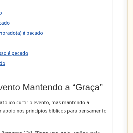
o
ecado
amorado(a) é pecado
sso é pecado
ado
Evento Mantendo a “Graça”
católico curtir o evento, mas mantendo a
er apoio nos princípios bíblicos para pensamento
 Romanos 12:1, “Rogo-vos, pois, irmãos, pela