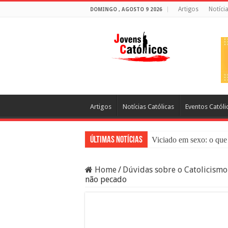
Artigos
Notíci
DOMINGO , AGOSTO 9 2026
Artigos
Notícias Católicas
Eventos Católi
Últimas Notícias
Viciado em sexo: o que 
Sacramento da Reconci
Home
/
Dúvidas sobre o Catolicismo
Filme Sagrado Coração
não pecado
Falsos Amigos: O Que a
8 Pessoas Que Você Nã