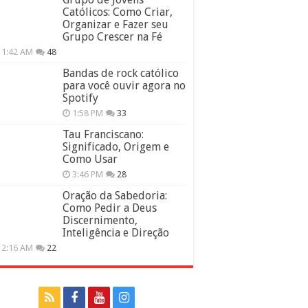
Católicos: Como Criar,
Organizar e Fazer seu
Grupo Crescer na Fé
11:42 AM
48
Bandas de rock católico
para você ouvir agora no
Spotify
1:58 PM
33
Tau Franciscano:
Significado, Origem e
Como Usar
3:46 PM
28
Oração da Sabedoria:
Como Pedir a Deus
Discernimento,
Inteligência e Direção
12:16 AM
22