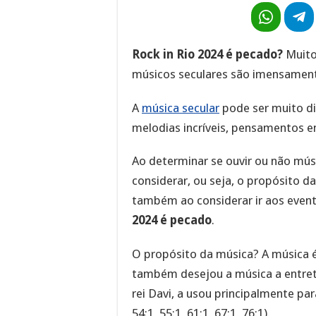
Rock in Rio 2024 é pecado?
Muitos
músicos seculares são imensament
A
música secular
pode ser muito di
melodias incríveis, pensamentos 
Ao determinar se ouvir ou não músi
considerar, ou seja, o propósito da
também ao considerar ir aos event
2024 é pecado
.
O propósito da música? A música 
também desejou a música a entret
rei Davi, a usou principalmente par
54:1, 55:1, 61:1, 67:1, 76:1).