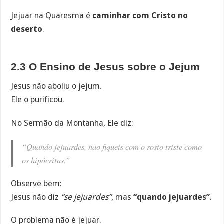
Jejuar na Quaresma é
caminhar com Cristo no
deserto
.
2.3 O Ensino de Jesus sobre o Jejum
Jesus não aboliu o jejum.
Ele o purificou.
No Sermão da Montanha, Ele diz:
“Quando jejuardes, não fiqueis com o rosto triste como
os hipócritas.”
Observe bem:
Jesus não diz
“se jejuardes”
, mas
“quando jejuardes”
.
O problema não é jejuar.