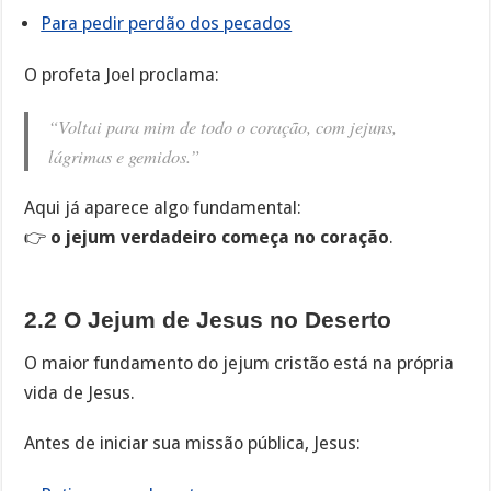
Para pedir perdão dos pecados
O profeta Joel proclama:
“Voltai para mim de todo o coração, com jejuns,
lágrimas e gemidos.”
Aqui já aparece algo fundamental:
👉
o jejum verdadeiro começa no coração
.
2.2 O Jejum de Jesus no Deserto
O maior fundamento do jejum cristão está na própria
vida de Jesus.
Antes de iniciar sua missão pública, Jesus: