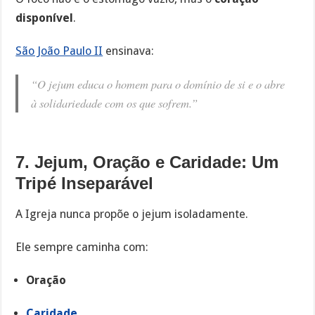
disponível
.
São João Paulo II
ensinava:
“O jejum educa o homem para o domínio de si e o abre
à solidariedade com os que sofrem.”
7. Jejum, Oração e Caridade: Um
Tripé Inseparável
A Igreja nunca propõe o jejum isoladamente.
Ele sempre caminha com:
Oração
Caridade