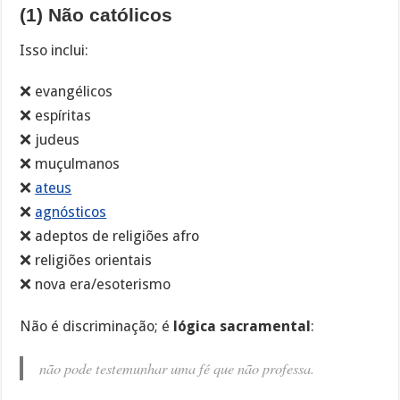
(1) Não católicos
Isso inclui:
❌ evangélicos
❌ espíritas
❌ judeus
❌ muçulmanos
❌
ateus
❌
agnósticos
❌ adeptos de religiões afro
❌ religiões orientais
❌ nova era/esoterismo
Não é discriminação; é
lógica sacramental
:
não pode testemunhar uma fé que não professa.