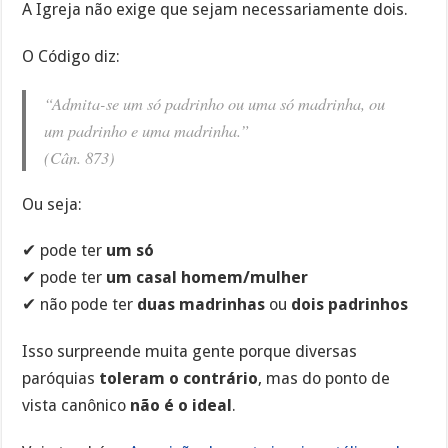
A Igreja não exige que sejam necessariamente dois.
O Código diz:
“Admita-se um só padrinho ou uma só madrinha, ou
um padrinho e uma madrinha.”
(Cân. 873)
Ou seja:
✔ pode ter
um só
✔ pode ter
um casal homem/mulher
✔ não pode ter
duas madrinhas
ou
dois padrinhos
Isso surpreende muita gente porque diversas
paróquias
toleram o contrário
, mas do ponto de
vista canônico
não é o ideal
.