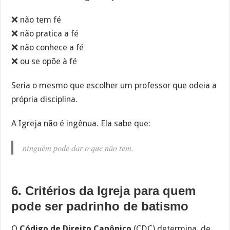
❌ não tem fé
❌ não pratica a fé
❌ não conhece a fé
❌ ou se opõe à fé
Seria o mesmo que escolher um professor que odeia a
própria disciplina.
A Igreja não é ingênua. Ela sabe que:
ninguém pode dar o que não tem.
6. Critérios da Igreja para quem
pode ser padrinho de batismo
O
Código de Direito Canônico
(CDC) determina, de