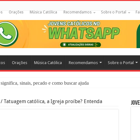
os
Orações
Música Católica
Recomendamos
Sobre o Portal
Fa
cos
Orações
Música Católica
Recomendamos
Sobre o Portal
significa, sinais, pecado e como buscar ajuda
liação: O Que É e Como Fazer uma Boa Confissão
/
Tatuagem católica, a Igreja proíbe? Entenda
Jove
 – Seu Reino Não Terá Fim: O Documentário Que Vai Tocar os Católi
 Bíblia e a Igreja Católica Ensinam Sobre Eles?
o Deve Ajudar Segundo a Bíblia