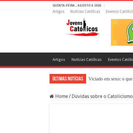
QUINTA-FEIRA , AGOSTO 6 2026
Artigos
Notícias Católicas
Eventos Católic
Artigos
Notícias Católicas
Eventos Católi
Últimas Notícias
Viciado em sexo: o que 
Sacramento da Reconci
Home
/
Dúvidas sobre o Catolicismo
Filme Sagrado Coração
Falsos Amigos: O Que a
8 Pessoas Que Você Nã