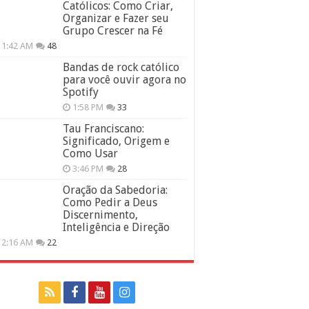
Católicos: Como Criar,
Organizar e Fazer seu
Grupo Crescer na Fé
11:42 AM
48
Bandas de rock católico
para você ouvir agora no
Spotify
1:58 PM
33
Tau Franciscano:
Significado, Origem e
Como Usar
3:46 PM
28
Oração da Sabedoria:
Como Pedir a Deus
Discernimento,
Inteligência e Direção
12:16 AM
22