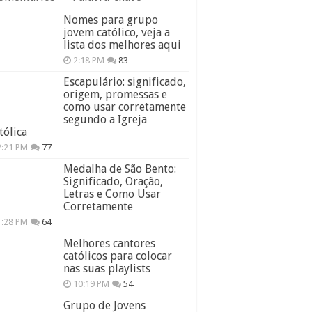
Nomes para grupo
jovem católico, veja a
lista dos melhores aqui
2:18 PM
83
Escapulário: significado,
origem, promessas e
como usar corretamente
segundo a Igreja
tólica
2:21 PM
77
Medalha de São Bento:
Significado, Oração,
Letras e Como Usar
Corretamente
1:28 PM
64
Melhores cantores
católicos para colocar
nas suas playlists
10:19 PM
54
Grupo de Jovens