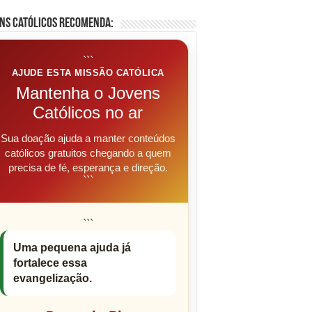
ns Católicos Recomenda:
```
AJUDE ESTA MISSÃO CATÓLICA
Mantenha o Jovens
Católicos no ar
Sua doação ajuda a manter conteúdos
católicos gratuitos chegando a quem
precisa de fé, esperança e direção.
```
```
Uma pequena ajuda já
fortalece essa
evangelização.