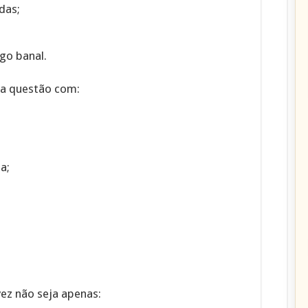
das;
go banal.
sa questão com:
a;
ez não seja apenas: