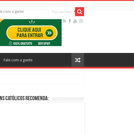
le com a gente
Fale com a gente
ns Católicos Recomenda:
cos no Cinema