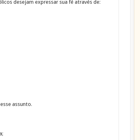
licos desejam expressar sua fé através de:
 esse assunto.
a;