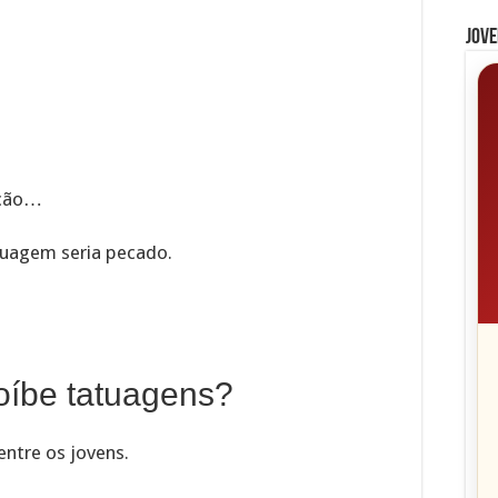
Jove
oção…
tuagem seria pecado.
roíbe tatuagens?
entre os jovens.