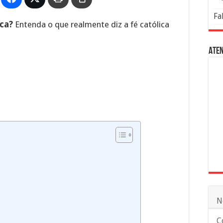
Fa
ica?
Entenda o que realmente diz a fé católica
Aten
N
C