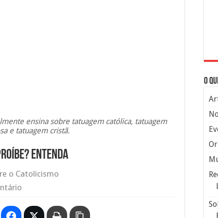
O qu
Ar
No
almente ensina sobre tatuagem católica, tatuagem
Ev
osa e tatuagem cristã.
Or
 proíbe? Entenda
Mú
re o Catolicismo
Re
ntário
So