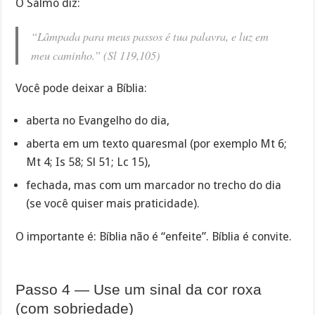
O Salmo diz:
“Lâmpada para meus passos é tua palavra, e luz em
meu caminho.” (Sl 119,105)
Você pode deixar a Bíblia:
aberta no Evangelho do dia,
aberta em um texto quaresmal (por exemplo Mt 6;
Mt 4; Is 58; Sl 51; Lc 15),
fechada, mas com um marcador no trecho do dia
(se você quiser mais praticidade).
O importante é: Bíblia não é “enfeite”. Bíblia é convite.
Passo 4 — Use um sinal da cor roxa
(com sobriedade)