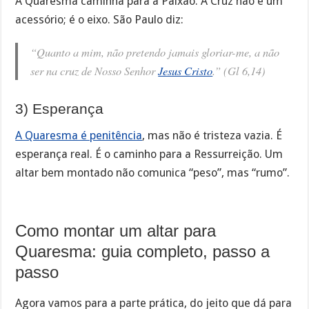
A Quaresma caminha para a Paixão. A Cruz não é um
acessório; é o eixo. São Paulo diz:
“Quanto a mim, não pretendo jamais gloriar-me, a não
ser na cruz de Nosso Senhor
Jesus Cristo
.” (Gl 6,14)
3) Esperança
A Quaresma é penitência
, mas não é tristeza vazia. É
esperança real. É o caminho para a Ressurreição. Um
altar bem montado não comunica “peso”, mas “rumo”.
Como montar um altar para
Quaresma: guia completo, passo a
passo
Agora vamos para a parte prática, do jeito que dá para