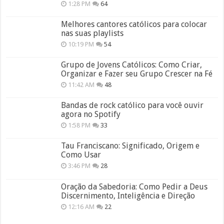
1:28 PM
64
Melhores cantores católicos para colocar
nas suas playlists
10:19 PM
54
Grupo de Jovens Católicos: Como Criar,
Organizar e Fazer seu Grupo Crescer na Fé
11:42 AM
48
Bandas de rock católico para você ouvir
agora no Spotify
1:58 PM
33
Tau Franciscano: Significado, Origem e
Como Usar
3:46 PM
28
Oração da Sabedoria: Como Pedir a Deus
Discernimento, Inteligência e Direção
12:16 AM
22