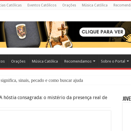
cias Católicas
Eventos Católicos
Orações
Música Católica
Recomend
cos
Orações
Música Católica
Recomendamos
Sobre o Portal
significa, sinais, pecado e como buscar ajuda
liação: O Que É e Como Fazer uma Boa Confissão
A hóstia consagrada: o mistério da presença real de
Jove
 – Seu Reino Não Terá Fim: O Documentário Que Vai Tocar os Católi
 Bíblia e a Igreja Católica Ensinam Sobre Eles?
o Deve Ajudar Segundo a Bíblia