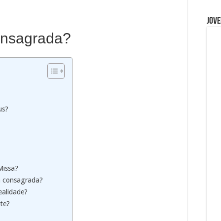
Jove
onsagrada?
us?
Missa?
a consagrada?
ealidade?
nte?