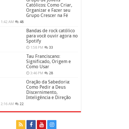
Católicos: Como Criar,
Organizar e Fazer seu
Grupo Crescer na Fé
11:42 AM
48
Bandas de rock católico
para você ouvir agora no
Spotify
1:58 PM
33
Tau Franciscano:
Significado, Origem e
Como Usar
3:46 PM
28
Oração da Sabedoria:
Como Pedir a Deus
Discernimento,
Inteligência e Direção
12:16 AM
22