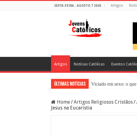
Artigos
Notí
SEXTA-FEIRA , AGOSTO 7 2026
Artigos
Notícias Católicas
Eventos Católi
Últimas Notícias
Viciado em sexo: o que 
Sacramento da Reconci
Home
/
Artigos Religiosos Cristãos
/
Filme Sagrado Coração
Jesus na Eucaristia
Falsos Amigos: O Que a
8 Pessoas Que Você Nã