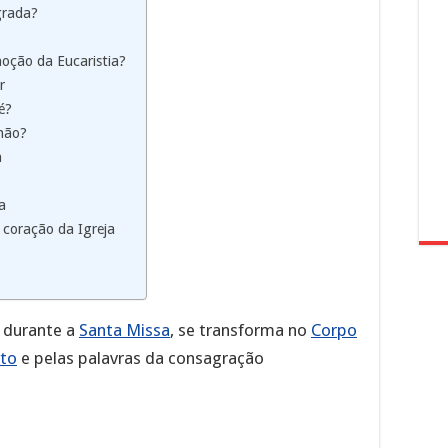
grada?
oção da Eucaristia?
r
é?
hão?
a
a
 coração da Igreja
 durante a
Santa Missa
, se transforma no
Corpo
nto
e pelas palavras da consagração