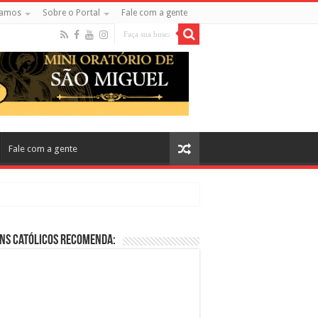
amos
Sobre o Portal
Fale com a gente
Fale com a gente
ns Católicos Recomenda:
cos no Cinema