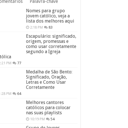
omentários
Palavra-chave
Nomes para grupo
jovem católico, veja a
lista dos melhores aqui
2:18 PM
83
Escapulário: significado,
origem, promessas e
como usar corretamente
segundo a Igreja
tólica
2:21 PM
77
Medalha de São Bento:
Significado, Oração,
Letras e Como Usar
Corretamente
1:28 PM
64
Melhores cantores
católicos para colocar
nas suas playlists
10:19 PM
54
Grupo de Jovens