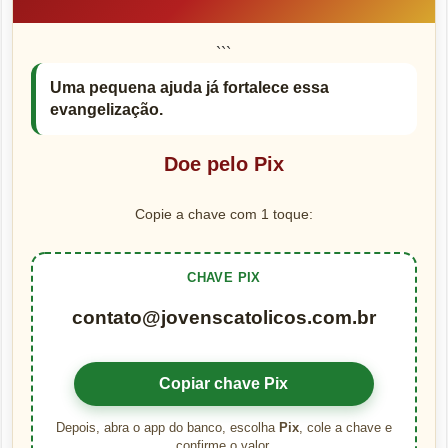
```
Uma pequena ajuda já fortalece essa
evangelização.
Doe pelo Pix
Copie a chave com 1 toque:
CHAVE PIX
contato@jovenscatolicos.com.br
Copiar chave Pix
Depois, abra o app do banco, escolha
Pix
, cole a chave e
confirme o valor.