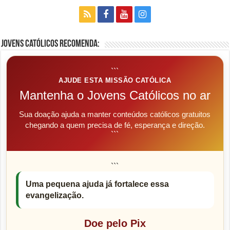
Jovens Católicos Recomenda:
```
AJUDE ESTA MISSÃO CATÓLICA
Mantenha o Jovens Católicos no ar
Sua doação ajuda a manter conteúdos católicos gratuitos
chegando a quem precisa de fé, esperança e direção.
```
```
Uma pequena ajuda já fortalece essa
evangelização.
Doe pelo Pix