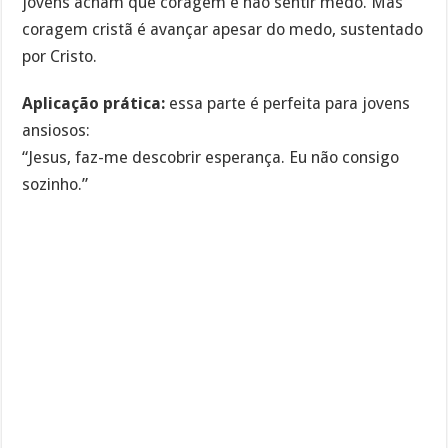
jovens acham que coragem é não sentir medo. Mas
coragem cristã é avançar apesar do medo, sustentado
por Cristo.
Aplicação prática:
essa parte é perfeita para jovens
ansiosos:
“Jesus, faz-me descobrir esperança. Eu não consigo
sozinho.”