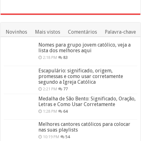
Novinhos
Mais vistos
Comentários
Palavra-chave
Nomes para grupo jovem católico, veja a
lista dos melhores aqui
2:18 PM
83
Escapulário: significado, origem,
promessas e como usar corretamente
segundo a Igreja Católica
2:21 PM
77
Medalha de São Bento: Significado, Oração,
Letras e Como Usar Corretamente
1:28 PM
64
Melhores cantores católicos para colocar
nas suas playlists
10:19 PM
54