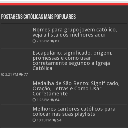
Postagens católicas mais Populares
Nomes para grupo jovem católico,
veja a lista dos melhores aqui
2:18 PM
83
Escapulário: significado, origem,
promessas e como usar
corretamente segundo a Igreja
Católica
2:21 PM
77
Medalha de São Bento: Significado,
Oração, Letras e Como Usar
Corretamente
1:28 PM
64
Melhores cantores católicos para
colocar nas suas playlists
10:19 PM
54