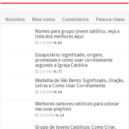
Novinhos
Mais vistos
Comentários
Palavra-chave
Nomes para grupo jovem católico, veja a
lista dos melhores aqui
2:18 PM
83
Escapulário: significado, origem,
promessas e como usar corretamente
segundo a Igreja Católica
2:21 PM
77
Medalha de São Bento: Significado, Oração,
Letras e Como Usar Corretamente
1:28 PM
64
Melhores cantores católicos para colocar
nas suas playlists
10:19 PM
54
Grupo de Jovens Católicos: Como Criar,