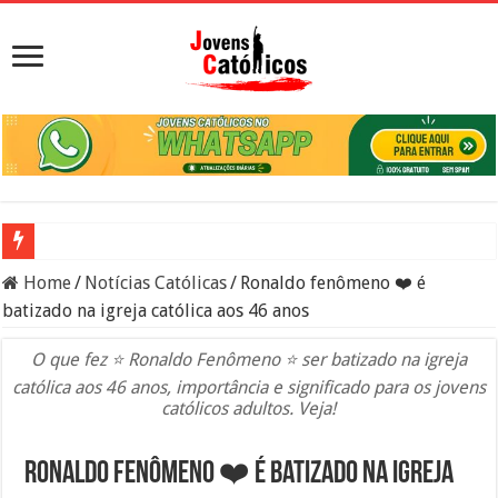
Viciado em sexo: o que significa, sinais, pecado e como buscar ajuda
Home
/
Notícias Católicas
/
Ronaldo fenômeno ❤️ é
batizado na igreja católica aos 46 anos
Sacramento da Reconciliação: O Que É e Como Fazer uma Boa Conf
Filme Sagrado Coração – Seu Reino Não Terá Fim: O Documentário 
O que fez ⭐ Ronaldo Fenômeno ⭐ ser batizado na igreja
católica aos 46 anos, importância e significado para os jovens
Falsos Amigos: O Que a Bíblia e a Igreja Católica Ensinam Sobre El
católicos adultos. Veja!
8 Pessoas Que Você Não Deve Ajudar Segundo a Bíblia
Ronaldo fenômeno ❤️ é batizado na igreja