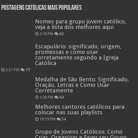
Postagens católicas mais Populares
Nomes para grupo jovem católico,
veja a lista dos melhores aqui
2:18 PM
83
Escapulário: significado, origem,
promessas e como usar
corretamente segundo a Igreja
Católica
2:21 PM
77
Medalha de São Bento: Significado,
Oração, Letras e Como Usar
Corretamente
1:28 PM
64
Melhores cantores católicos para
colocar nas suas playlists
10:19 PM
54
Grupo de Jovens Católicos: Como
Criar, Organizar e Fazer seu Grupo