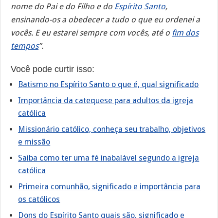
nome do Pai e do Filho e do
Espírito Santo
,
ensinando-os a obedecer a tudo o que eu ordenei a
vocês. E eu estarei sempre com vocês, até o
fim dos
tempos
”.
Você pode curtir isso:
Batismo no Espírito Santo o que é, qual significado
Importância da catequese para adultos da igreja
católica
Missionário católico, conheça seu trabalho, objetivos
e missão
Saiba como ter uma fé inabalável segundo a igreja
católica
Primeira comunhão, significado e importância para
os católicos
Dons do Espírito Santo quais são, significado e