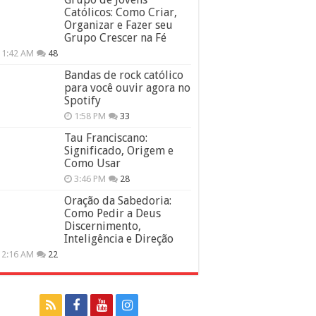
Católicos: Como Criar,
Organizar e Fazer seu
Grupo Crescer na Fé
11:42 AM
48
Bandas de rock católico
para você ouvir agora no
Spotify
1:58 PM
33
Tau Franciscano:
Significado, Origem e
Como Usar
3:46 PM
28
Oração da Sabedoria:
Como Pedir a Deus
Discernimento,
Inteligência e Direção
12:16 AM
22