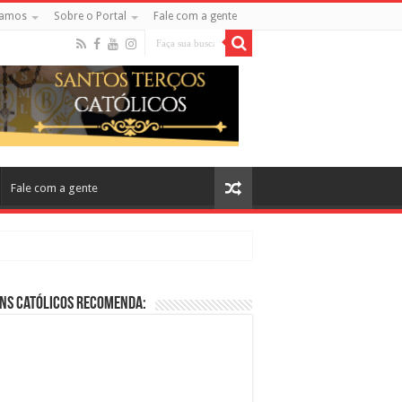
amos
Sobre o Portal
Fale com a gente
Fale com a gente
ns Católicos Recomenda:
cos no Cinema