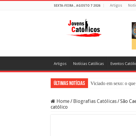
Artigos
Notí
SEXTA-FEIRA , AGOSTO 7 2026
Artigos
Notícias Católicas
Eventos Católi
Últimas Notícias
Viciado em sexo: o que 
Sacramento da Reconci
Home
/
Biografias Católicas
/
São Cae
Filme Sagrado Coração
católico
Falsos Amigos: O Que a
8 Pessoas Que Você Nã