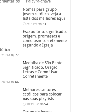
omentários
Palavra-chave
Nomes para grupo
jovem católico, veja a
lista dos melhores aqui
2:18 PM
83
Escapulário: significado,
origem, promessas e
como usar corretamente
segundo a Igreja
tólica
2:21 PM
77
Medalha de São Bento:
Significado, Oração,
Letras e Como Usar
Corretamente
1:28 PM
64
Melhores cantores
católicos para colocar
nas suas playlists
10:19 PM
54
Grupo de Jovens