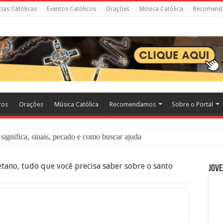
cias Católicas
Eventos Católicos
Orações
Música Católica
Recomend
cos
Orações
Música Católica
Recomendamos
Sobre o Portal
significa, sinais, pecado e como buscar ajuda
liação: O Que É e Como Fazer uma Boa Confissão
tano, tudo que você precisa saber sobre o santo
Jove
 – Seu Reino Não Terá Fim: O Documentário Que Vai Tocar os Católi
 Bíblia e a Igreja Católica Ensinam Sobre Eles?
o Deve Ajudar Segundo a Bíblia