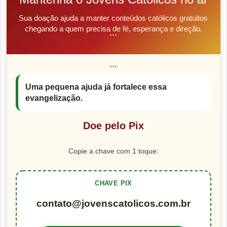
Sua doação ajuda a manter conteúdos católicos gratuitos
chegando a quem precisa de fé, esperança e direção.
```
```
Uma pequena ajuda já fortalece essa
evangelização.
Doe pelo Pix
Copie a chave com 1 toque:
CHAVE PIX
contato@jovenscatolicos.com.br