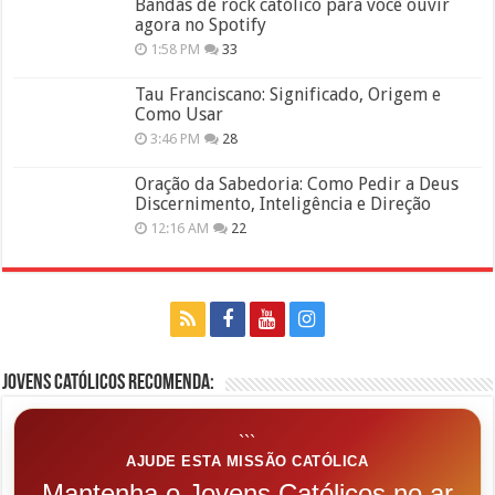
Bandas de rock católico para você ouvir
agora no Spotify
1:58 PM
33
Tau Franciscano: Significado, Origem e
Como Usar
3:46 PM
28
Oração da Sabedoria: Como Pedir a Deus
Discernimento, Inteligência e Direção
12:16 AM
22
Jovens Católicos Recomenda:
```
AJUDE ESTA MISSÃO CATÓLICA
Mantenha o Jovens Católicos no ar