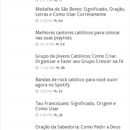
2:21 PM
77
Medalha de São Bento: Significado, Oração,
Letras e Como Usar Corretamente
1:28 PM
64
Melhores cantores católicos para colocar
nas suas playlists
10:19 PM
54
Grupo de Jovens Católicos: Como Criar,
Organizar e Fazer seu Grupo Crescer na Fé
11:42 AM
48
Bandas de rock católico para você ouvir
agora no Spotify
1:58 PM
33
Tau Franciscano: Significado, Origem e
Como Usar
3:46 PM
28
Oração da Sabedoria: Como Pedir a Deus