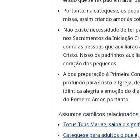
então que se faz pão em altar da 
Portanto, na catequese, os peq
missa, assim criando amor às co
Não existe necessidade de ter p
nos Sacramentos da Iniciação Cr
como as pessoas que auxiliarão a
Cristo. Nisso os padrinhos auxil
coração dos pequenos.
A boa preparação à Primeira Com
profundo para Cristo e Igreja,
idêntica alegria e emoção do di
do Primeiro Amor, portanto.
Assuntos católicos relacionados
Totus Tuus Mariae, saiba o signi
Catequese para adultos o que é, 