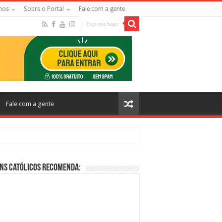
mos
Sobre o Portal
Fale com a gente
Fale com a gente
ns Católicos Recomenda:
cos no Cinema