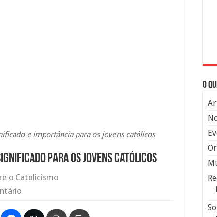
O qu
Ar
No
Ev
ificado e importância para os jovens católicos
Or
ignificado para os jovens católicos
Mú
re o Catolicismo
Re
ntário
So