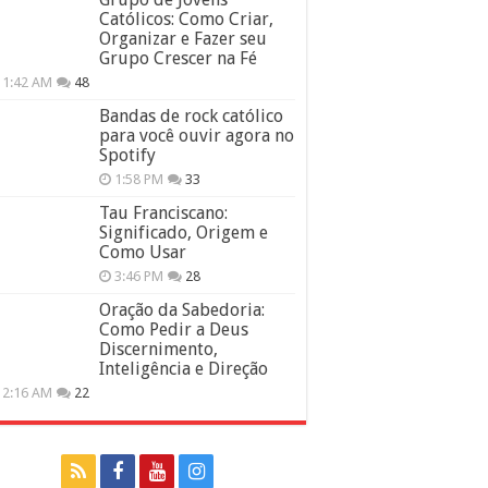
Católicos: Como Criar,
Organizar e Fazer seu
Grupo Crescer na Fé
11:42 AM
48
Bandas de rock católico
para você ouvir agora no
Spotify
1:58 PM
33
Tau Franciscano:
Significado, Origem e
Como Usar
3:46 PM
28
Oração da Sabedoria:
Como Pedir a Deus
Discernimento,
Inteligência e Direção
12:16 AM
22