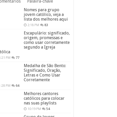
omentários
Palavra-chave
Nomes para grupo
jovem católico, veja a
lista dos melhores aqui
2:18 PM
83
Escapulário: significado,
origem, promessas e
como usar corretamente
segundo a Igreja
tólica
2:21 PM
77
Medalha de São Bento:
Significado, Oração,
Letras e Como Usar
Corretamente
1:28 PM
64
Melhores cantores
católicos para colocar
nas suas playlists
10:19 PM
54
Grupo de Jovens