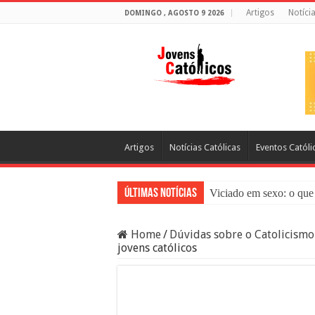
Artigos
Notíci
DOMINGO , AGOSTO 9 2026
Artigos
Notícias Católicas
Eventos Católi
Últimas Notícias
Viciado em sexo: o que 
Sacramento da Reconci
Home
/
Dúvidas sobre o Catolicismo
Filme Sagrado Coração
jovens católicos
Falsos Amigos: O Que a
8 Pessoas Que Você Nã