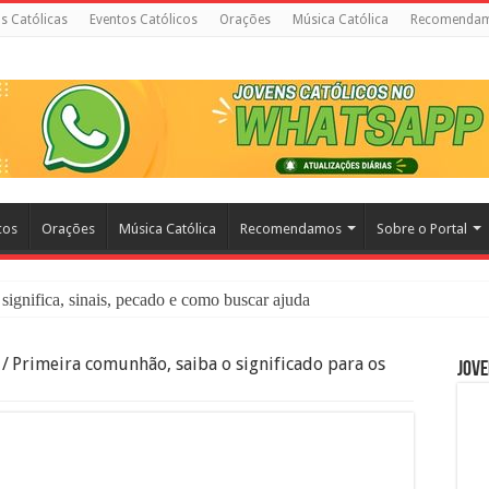
as Católicas
Eventos Católicos
Orações
Música Católica
Recomenda
cos
Orações
Música Católica
Recomendamos
Sobre o Portal
significa, sinais, pecado e como buscar ajuda
liação: O Que É e Como Fazer uma Boa Confissão
/
Primeira comunhão, saiba o significado para os
Jove
 – Seu Reino Não Terá Fim: O Documentário Que Vai Tocar os Católi
 Bíblia e a Igreja Católica Ensinam Sobre Eles?
o Deve Ajudar Segundo a Bíblia