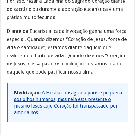
Por isso, rezar a Ladainha do Sagrado Coração diante
do sacrário ou durante a adoração eucarística é uma
prática muito fecunda.
Diante da Eucaristia, cada invocação ganha uma força
especial. Quando dizemos “Coração de Jesus, fonte de
vida e santidade”, estamos diante daquele que
realmente é fonte de vida. Quando dizemos “Coração
de Jesus, nossa paz e reconciliação”, estamos diante
daquele que pode pacificar nossa alma.
Meditação:
A Hóstia consagrada parece pequena
aos olhos humanos, mas nela está presente o
mesmo Jesus cujo Coração foi transpassado por
amor a nós.