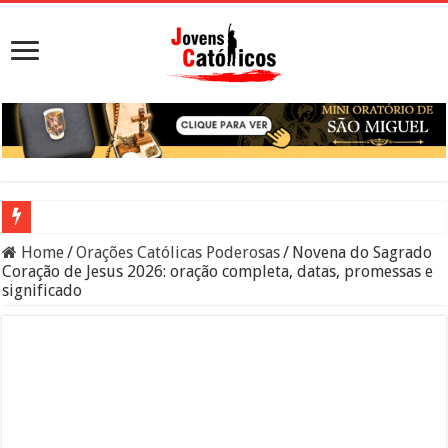
Viciado em sexo: o que significa, sinais, pecado e como buscar ajuda
Home
/
Orações Católicas Poderosas
/
Novena do Sagrado
Coração de Jesus 2026: oração completa, datas, promessas e
Sacramento da Reconciliação: O Que É e Como Fazer uma Boa Conf
significado
Filme Sagrado Coração – Seu Reino Não Terá Fim: O Documentário 
Falsos Amigos: O Que a Bíblia e a Igreja Católica Ensinam Sobre El
8 Pessoas Que Você Não Deve Ajudar Segundo a Bíblia