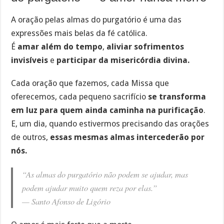
A oração pelas almas do purgatório é uma das
expressões mais belas da fé católica.
É
amar além do tempo
,
aliviar sofrimentos
invisíveis
e
participar da misericórdia divina.
Cada oração que fazemos, cada Missa que
oferecemos, cada pequeno sacrifício
se transforma
em luz para quem ainda caminha na purificação
.
E, um dia, quando estivermos precisando das orações
de outros,
essas mesmas almas intercederão por
nós.
“As almas do purgatório não podem se ajudar, mas
podem ajudar muito quem reza por elas.”
—
Santo Afonso de Ligório