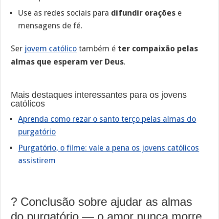
Use as redes sociais para
difundir orações
e
mensagens de fé.
Ser
jovem católico
também é
ter compaixão pelas
almas que esperam ver Deus
.
Mais destaques interessantes para os jovens
católicos
Aprenda como rezar o santo terço pelas almas do
purgatório
Purgatório, o filme: vale a pena os jovens católicos
assistirem
? Conclusão sobre ajudar as almas
do purgatório — o amor nunca morre