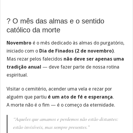
?️ O mês das almas e o sentido
católico da morte
Novembro
é o mês dedicado às almas do purgatório,
iniciado com o
Dia de Finados (2 de novembro)
.
Mas rezar pelos falecidos
não deve ser apenas uma
tradição anual
— deve fazer parte de nossa rotina
espiritual.
Visitar o cemitério, acender uma vela e rezar por
alguém que partiu
é um ato de fé e esperança
.
A morte não é o fim — é o começo da eternidade.
“Aqueles que amamos e perdemos não estão distantes:
estão invisíveis, mas sempre presentes.”