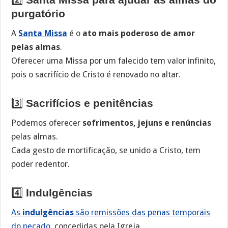
purgatório
A
Santa Missa
é o
ato mais poderoso de amor
pelas almas
.
Oferecer uma Missa por um falecido tem valor infinito,
pois o sacrifício de Cristo é renovado no altar.
3️⃣
Sacrifícios e penitências
Podemos oferecer
sofrimentos, jejuns e renúncias
pelas almas.
Cada gesto de mortificação, se unido a Cristo, tem
poder redentor.
4️⃣
Indulgências
As
indulgências
são remissões das penas temporais
do pecado
, concedidas pela Igreja.