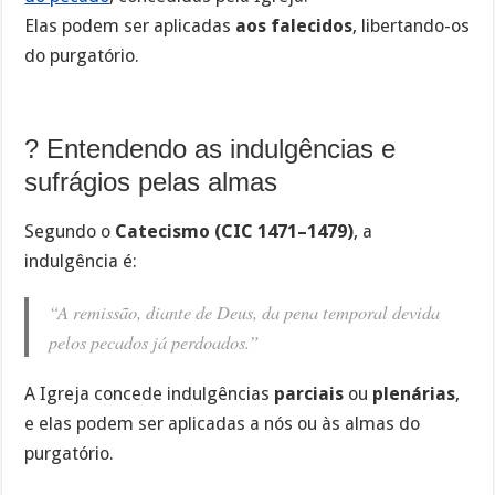
Elas podem ser aplicadas
aos falecidos
, libertando-os
do purgatório.
? Entendendo as indulgências e
sufrágios pelas almas
Segundo o
Catecismo (CIC 1471–1479)
, a
indulgência é:
“A remissão, diante de Deus, da pena temporal devida
pelos pecados já perdoados.”
A Igreja concede indulgências
parciais
ou
plenárias
,
e elas podem ser aplicadas a nós ou às almas do
purgatório.