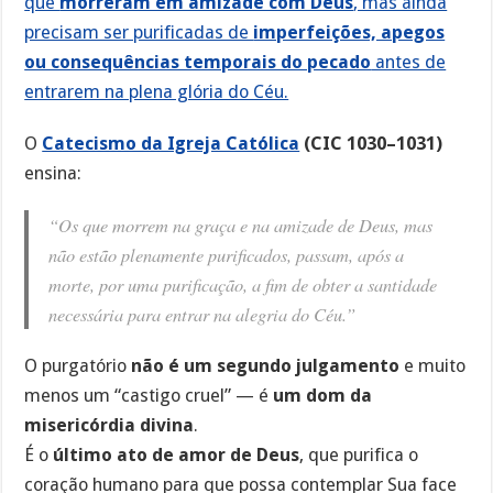
que
morreram em amizade com Deus
, mas ainda
precisam ser purificadas de
imperfeições, apegos
ou consequências temporais do pecado
antes de
entrarem na plena glória do Céu.
O
Catecismo da Igreja Católica
(CIC 1030–1031)
ensina:
“Os que morrem na graça e na amizade de Deus, mas
não estão plenamente purificados, passam, após a
morte, por uma purificação, a fim de obter a santidade
necessária para entrar na alegria do Céu.”
O purgatório
não é um segundo julgamento
e muito
menos um “castigo cruel” — é
um dom da
misericórdia divina
.
É o
último ato de amor de Deus
, que purifica o
coração humano para que possa contemplar Sua face