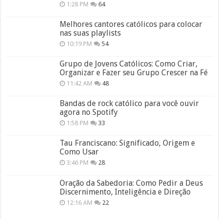
1:28 PM
64
Melhores cantores católicos para colocar
nas suas playlists
10:19 PM
54
Grupo de Jovens Católicos: Como Criar,
Organizar e Fazer seu Grupo Crescer na Fé
11:42 AM
48
Bandas de rock católico para você ouvir
agora no Spotify
1:58 PM
33
Tau Franciscano: Significado, Origem e
Como Usar
3:46 PM
28
Oração da Sabedoria: Como Pedir a Deus
Discernimento, Inteligência e Direção
12:16 AM
22