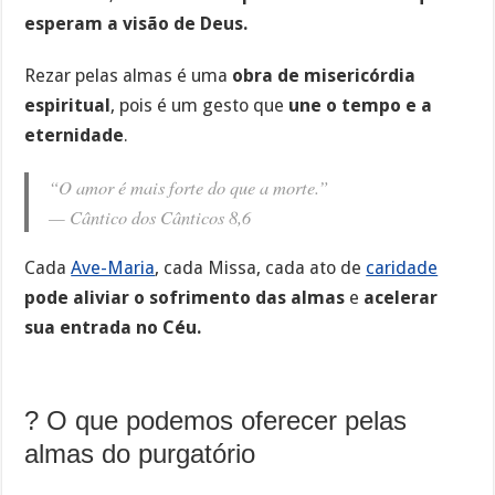
esperam a visão de Deus.
Rezar pelas almas é uma
obra de misericórdia
espiritual
, pois é um gesto que
une o tempo e a
eternidade
.
“O amor é mais forte do que a morte.”
—
Cântico dos Cânticos 8,6
Cada
Ave-Maria
, cada Missa, cada ato de
caridade
pode aliviar o sofrimento das almas
e
acelerar
sua entrada no Céu.
? O que podemos oferecer pelas
almas do purgatório