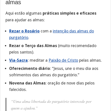
almas
Aqui estão algumas
práticas simples e eficazes
para ajudar as almas:
Rezar o Rosário
com a
intenção das almas do
purgatório
.
Rezar o Terço das Almas
(muito recomendado
pelos santos).
Via-Sacra
: meditar a
Paixão de Cristo
pelas almas.
Oferecimento diário
: “Jesus, une o meu dia aos
sofrimentos das almas do purgatório.”
Novena das Almas
: oração de nove dias pelos
falecidos.
“Uma alma libertada do purgatório intercede por
quem a ajudou.”