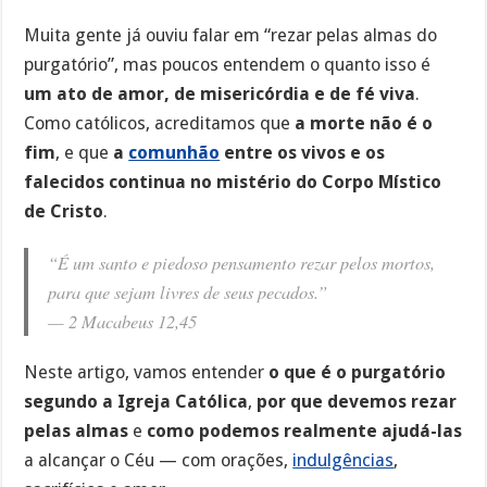
Muita gente já ouviu falar em “rezar pelas almas do
purgatório”, mas poucos entendem o quanto isso é
um ato de amor, de misericórdia e de fé viva
.
Como católicos, acreditamos que
a morte não é o
fim
, e que
a
comunhão
entre os vivos e os
falecidos continua no mistério do Corpo Místico
de Cristo
.
“É um santo e piedoso pensamento rezar pelos mortos,
para que sejam livres de seus pecados.”
—
2 Macabeus 12,45
Neste artigo, vamos entender
o que é o purgatório
segundo a Igreja Católica
,
por que devemos rezar
pelas almas
e
como podemos realmente ajudá-las
a alcançar o Céu — com orações,
indulgências
,