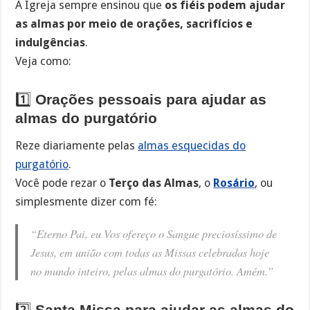
A Igreja sempre ensinou que
os fiéis podem ajudar
as almas por meio de orações, sacrifícios e
indulgências
.
Veja como:
1️⃣
Orações pessoais para ajudar as
almas do purgatório
Reze diariamente pelas
almas esquecidas do
purgatório
.
Você pode rezar o
Terço das Almas
, o
Rosário
, ou
simplesmente dizer com fé:
“Eterno Pai, eu Vos ofereço o Sangue preciosíssimo de
Jesus, em união com todas as Missas celebradas hoje
no mundo inteiro, pelas almas do purgatório. Amém.”
2️⃣
Santa Missa para ajudar as almas do