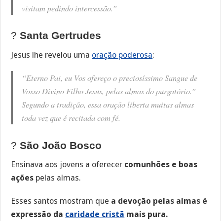
visitam pedindo intercessão.”
?
Santa Gertrudes
Jesus lhe revelou uma
oração poderosa
:
“Eterno Pai, eu Vos ofereço o preciosíssimo Sangue de
Vosso Divino Filho Jesus, pelas almas do purgatório.”
Segundo a tradição, essa oração liberta muitas almas
toda vez que é recitada com fé.
?
São João Bosco
Ensinava aos jovens a oferecer
comunhões e boas
ações
pelas almas.
Esses santos mostram que
a devoção pelas almas é
expressão da
caridade cristã
mais pura.